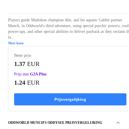
Loading...
Loading...
Loading...
Loading...
Loading
Players guide Mudokon champion Abe, and his aquatic Gabbit partner
Munch, in Oddworld's third adventure, using special psychic powers, cool
power-ups, and other special abilities to deliver payback as they reclaim t
la...
Meer lezen
Beste prijs
1.37
EUR
Prijs met
G2A Plus
1.24
EUR
Prijsvergelijking
ODDWORLD MUNCH'S ODDYSEE PRIJSVERGELIJKING