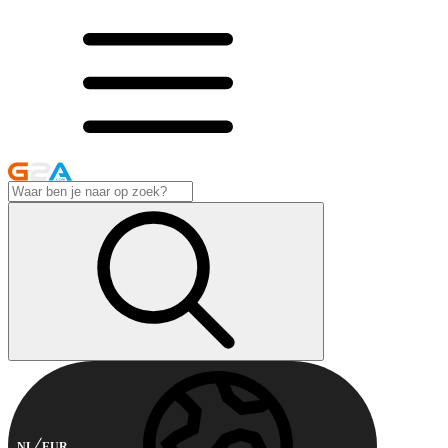
NL
EUR