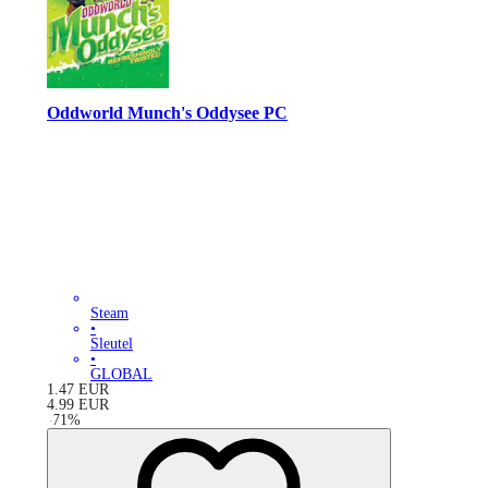
Oddworld Munch's Oddysee PC
Steam
•
Sleutel
•
GLOBAL
1.47
EUR
4.99
EUR
-
71
%