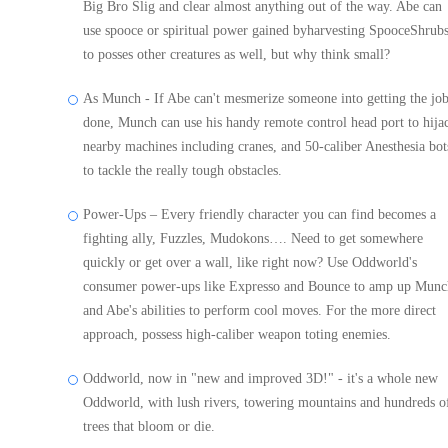
Big Bro Slig and clear almost anything out of the way. Abe can
use spooce or spiritual power gained byharvesting SpooceShrub
to posses other creatures as well, but why think small?
As Munch - If Abe can't mesmerize someone into getting the jo
done, Munch can use his handy remote control head port to hija
nearby machines including cranes, and 50-caliber Anesthesia bot
to tackle the really tough obstacles.
Power-Ups – Every friendly character you can find becomes a
fighting ally, Fuzzles, Mudokons…. Need to get somewhere
quickly or get over a wall, like right now? Use Oddworld's
consumer power-ups like Expresso and Bounce to amp up Munc
and Abe's abilities to perform cool moves. For the more direct
approach, possess high-caliber weapon toting enemies.
Oddworld, now in "new and improved 3D!" - it's a whole new
Oddworld, with lush rivers, towering mountains and hundreds o
trees that bloom or die.