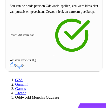
Een van de derde persoon Oddworld-spellen, een ware klassieker
van puzzels en gevechten. Gewoon leuk en extreem goedkoop.
Raadt dit item aan
Was deze review nuttig?
0
0
G2A
Gaming
Games
Arcade
Oddworld Munch's Oddysee