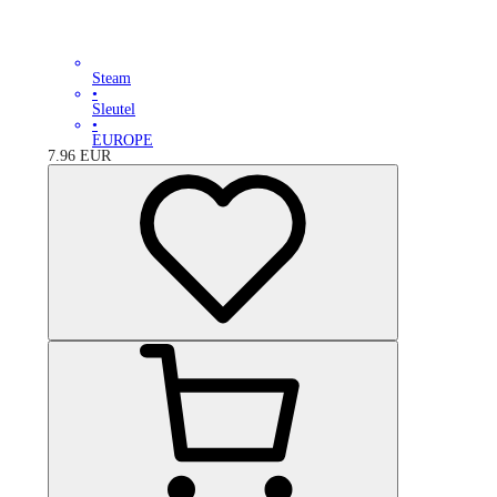
Steam
•
Sleutel
•
EUROPE
7.96
EUR