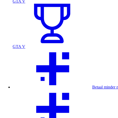
GTA V
GTA V
Betaal minder 