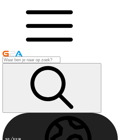
NL
EUR