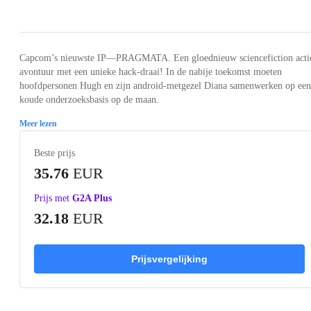
Loading...
Loading...
Loading...
Loading...
Capcom’s nieuwste IP—PRAGMATA. Een gloednieuw sciencefiction acti
avontuur met een unieke hack-draai! In de nabije toekomst moeten
hoofdpersonen Hugh en zijn android-metgezel Diana samenwerken op een
koude onderzoeksbasis op de maan.
Meer lezen
Beste prijs
35.76
EUR
Prijs met
G2A Plus
32.18
EUR
Prijsvergelijking