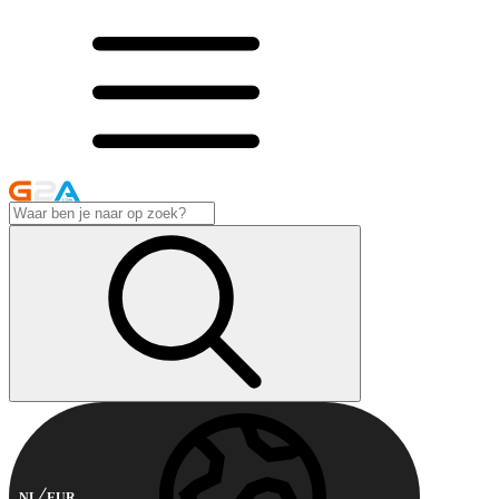
NL
EUR