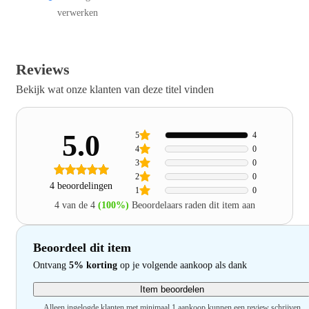
verwerken
Reviews
Bekijk wat onze klanten van deze titel vinden
5.0
5
4
4
0
3
0
2
0
4 beoordelingen
1
0
4 van de 4
(100%)
Beoordelaars raden dit item aan
Beoordeel dit item
Ontvang
5% korting
op je volgende aankoop als dank
Item beoordelen
Alleen ingelogde klanten met minimaal 1 aankoop kunnen een review schrijven