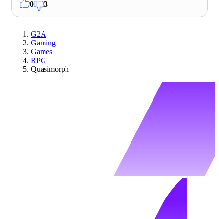
0
3
G2A
Gaming
Games
RPG
Quasimorph