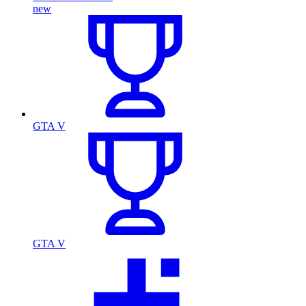
new
GTA V
GTA V