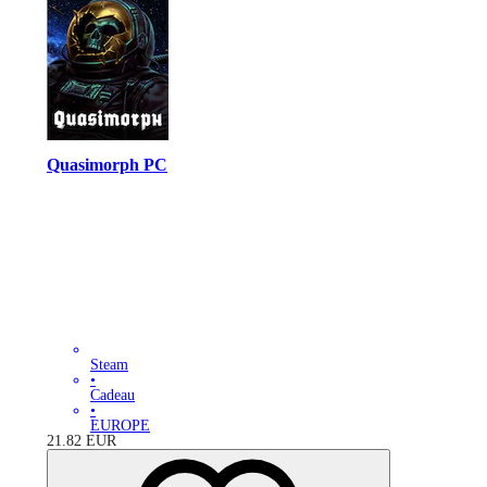
Quasimorph PC
Steam
•
Cadeau
•
EUROPE
21.82
EUR