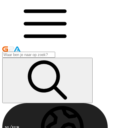
NL
EUR