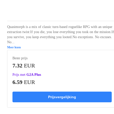
Loading...
Loading...
Loading...
Loading...
Loading
Quasimorph is a mix of classic turn-based roguelike RPG with an unique
extraction twist:If you die, you lose everything you took on the mission.If
you survive, you keep everything you looted.No exceptions. No excuses.
No...
Meer lezen
Beste prijs
7.32
EUR
Prijs met
G2A Plus
6.59
EUR
Prijsvergelijking