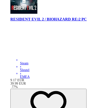
RESIDENT EVIL 2 / BIOHAZARD RE:2 PC
Steam
•
Sleutel
•
EMEA
9.17
EUR
39.99
EUR
-
77
%