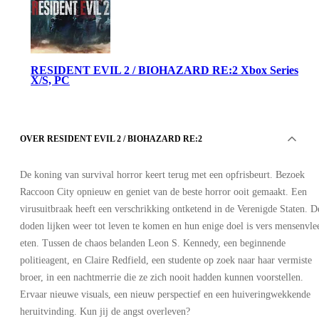
RESIDENT EVIL 2 / BIOHAZARD RE:2 Xbox Series
X/S, PC
OVER RESIDENT EVIL 2 / BIOHAZARD RE:2
De koning van survival horror keert terug met een opfrisbeurt. Bezoek
Raccoon City opnieuw en geniet van de beste horror ooit gemaakt. Een
virusuitbraak heeft een verschrikking ontketend in de Verenigde Staten. D
Xbox Live
•
doden lijken weer tot leven te komen en hun enige doel is vers mensenvle
Account
•
eten. Tussen de chaos belanden Leon S. Kennedy, een beginnende
GLOBAL
politieagent, en Claire Redfield, een studente op zoek naar haar vermiste
10.08
EUR
39.99
EUR
broer, in een nachtmerrie die ze zich nooit hadden kunnen voorstellen.
-
75
%
Ervaar nieuwe visuals, een nieuw perspectief en een huiveringwekkende
heruitvinding. Kun jij de angst overleven?