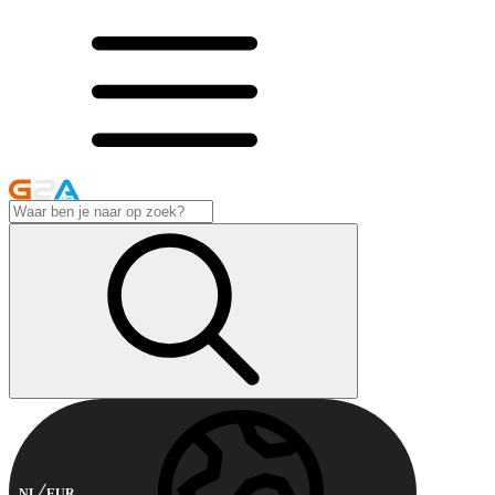
NL
EUR