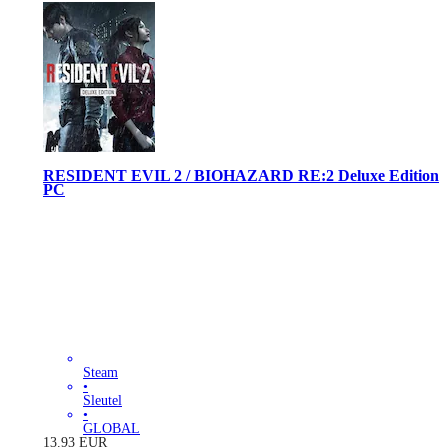
RESIDENT EVIL 2 / BIOHAZARD RE:2 Deluxe Edition
PC
Steam
•
Sleutel
•
GLOBAL
13.93
EUR