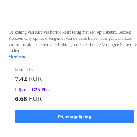
Loading...
Loading...
Loading...
Loading...
Loading
De koning van survival horror keert terug met een opfrisbeurt. Bezoek
Raccoon City opnieuw en geniet van de beste horror ooit gemaakt. Een
virusuitbraak heeft een verschrikking ontketend in de Verenigde Staten. D
doden ...
Meer lezen
Beste prijs
7.42
EUR
Prijs met
G2A Plus
6.68
EUR
Prijsvergelijking