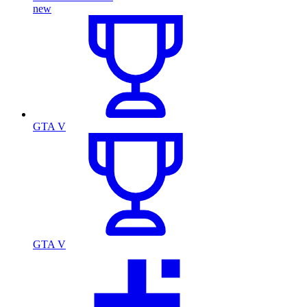
new
GTA V
GTA V