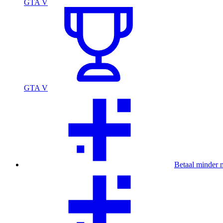
GTA V
GTA V
Betaal minder 