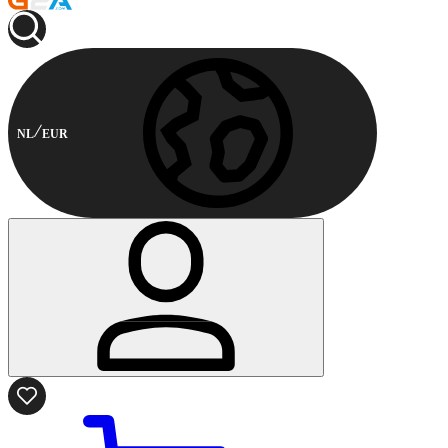
NL
EUR