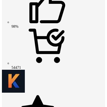
98%
54471