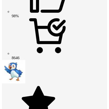
98%
8646