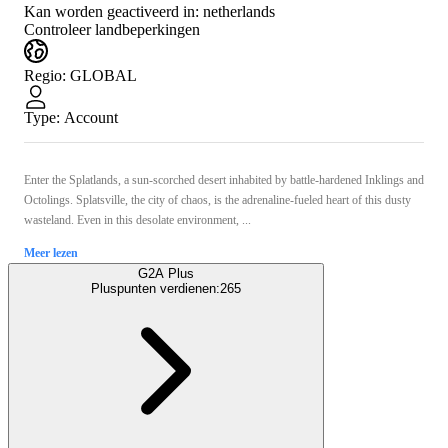
Kan worden geactiveerd in:
netherlands
Controleer landbeperkingen
Regio
:
GLOBAL
Type
:
Account
Enter the Splatlands, a sun-scorched desert inhabited by battle-hardened Inklings and
Octolings. Splatsville, the city of chaos, is the adrenaline-fueled heart of this dusty
wasteland. Even in this desolate environment, ...
Meer lezen
G2A Plus
Pluspunten verdienen:
265