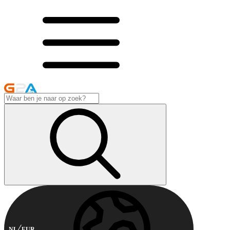
NL
EUR