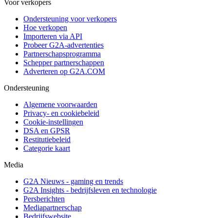
Voor verkopers
Ondersteuning voor verkopers
Hoe verkopen
Importeren via API
Probeer G2A-advertenties
Partnerschapsprogramma
Schepper partnerschappen
Adverteren op G2A.COM
Ondersteuning
Algemene voorwaarden
Privacy- en cookiebeleid
Cookie-instellingen
DSA en GPSR
Restitutiebeleid
Categorie kaart
Media
G2A Nieuws - gaming en trends
G2A Insights - bedrijfsleven en technologie
Persberichten
Mediapartnerschap
Bedrijfswebsite