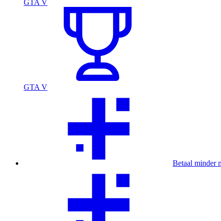
GTA V
GTA V
Betaal minder 