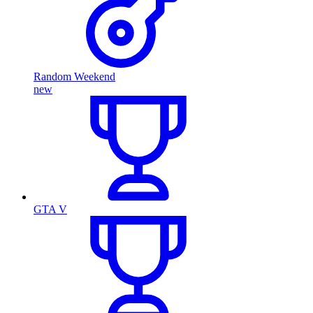
Random Weekend
new
GTA V