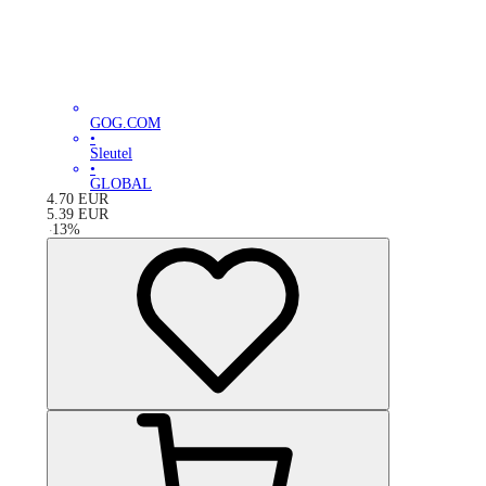
GOG.COM
•
Sleutel
•
GLOBAL
4.70
EUR
5.39
EUR
-
13
%