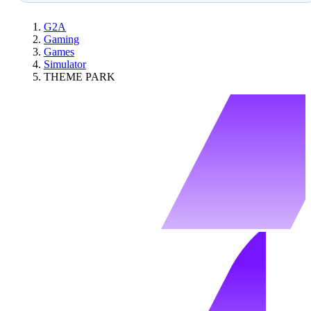
G2A
Gaming
Games
Simulator
THEME PARK