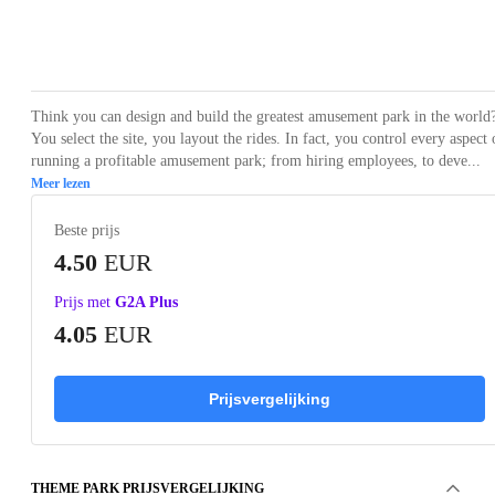
Loading...
Loading...
Loading...
Loading...
Loading
Think you can design and build the greatest amusement park in the world
You select the site, you layout the rides. In fact, you control every aspect 
running a profitable amusement park; from hiring employees, to deve...
Meer lezen
Beste prijs
4.50
EUR
Prijs met
G2A Plus
4.05
EUR
Prijsvergelijking
THEME PARK PRIJSVERGELIJKING