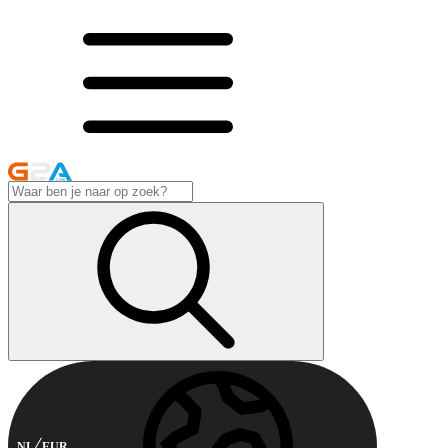
NL
EUR