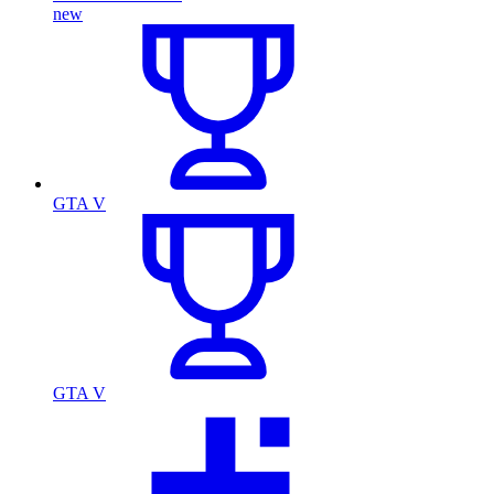
new
GTA V
GTA V