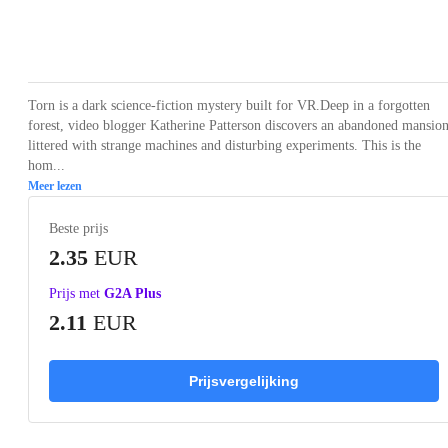
Loading...
Loading...
Loading...
Loading...
Loading
Torn is a dark science-fiction mystery built for VR.Deep in a forgotten
forest, video blogger Katherine Patterson discovers an abandoned mansion
littered with strange machines and disturbing experiments. This is the
hom...
Meer lezen
Beste prijs
2.35
EUR
Prijs met
G2A Plus
2.11
EUR
Prijsvergelijking