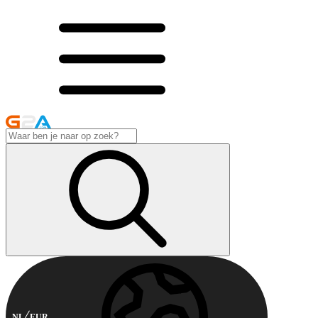
NL
EUR