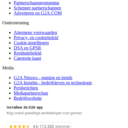
Partnerschapsprogramma
Schepper partnerschappen
Adverteren op G2A.COM
Ondersteuning
Algemene voorwaarden
Privacy- en cookiebeleid
Cookie-instellingen
DSA en GPSR
Restitutiebeleid
Categorie kaart
Media
G2A Nieuws - gaming en trends
G2A Insights - bedrijfsleven en technologie
Persberichten
Mediapartnerschap
Bedrijfswebsite
Installeer de G2A-app
Krijg overal geweldige aanbiedingen voor games!
4.6-113.300
stemmen