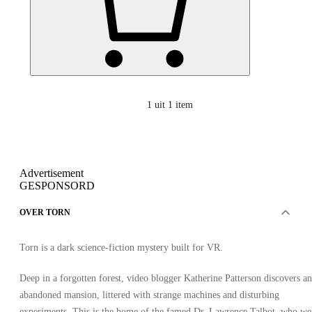
1
uit 1 item
Advertisement
GESPONSORD
OVER TORN
Torn is a dark science-fiction mystery built for VR.
Deep in a forgotten forest, video blogger Katherine Patterson discovers an
abandoned mansion, littered with strange machines and disturbing
experiments. This is the home of the famed Dr. Lawrence Talbot, who we