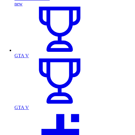
new
GTA V
GTA V