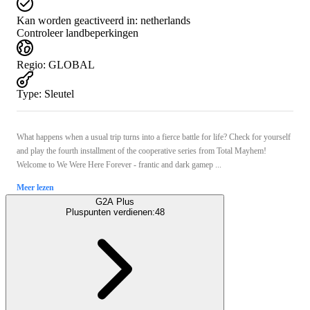
Kan worden geactiveerd in:
netherlands
Controleer landbeperkingen
Regio
:
GLOBAL
Type
:
Sleutel
What happens when a usual trip turns into a fierce battle for life? Check for yourself
and play the fourth installment of the cooperative series from Total Mayhem!
Welcome to We Were Here Forever - frantic and dark gamep ...
Meer lezen
G2A Plus
Pluspunten verdienen:
48