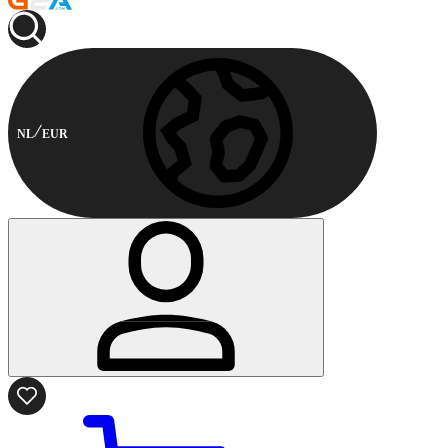
NL
EUR