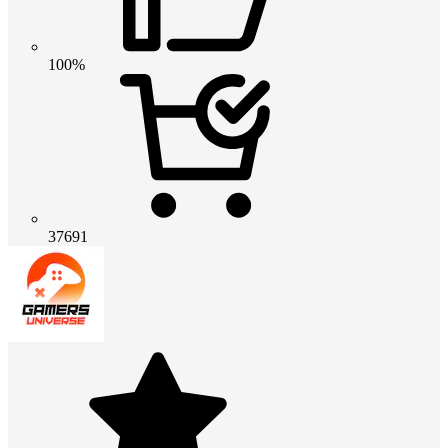
100%
37691