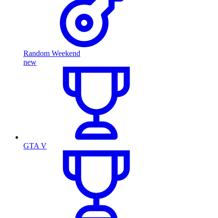
Random Weekend
new
GTA V