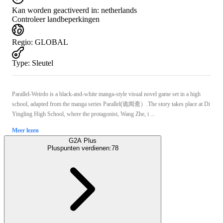
Kan worden geactiveerd in:
netherlands
Controleer landbeperkingen
Regio
:
GLOBAL
Type
:
Sleutel
Parallel-Weirdo is a black-and-white manga-style visual novel game set in a high
school, adapted from the manga series Parallel(诡闻斋）.The story takes place at Di
Yingling High School, where the protagonist, Wang Zhe, i ...
Meer lezen
G2A Plus
Pluspunten verdienen:
78