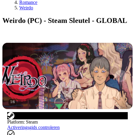
Romance
Weirdo
Weirdo (PC) - Steam Sleutel - GLOBAL
1
/
6
Platform
:
Steam
Activeringsgids controleren