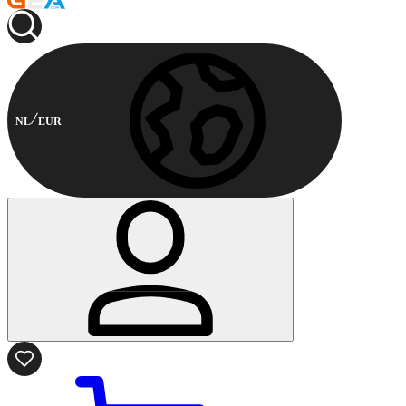
NL
EUR