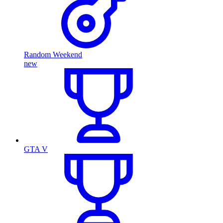
Random Weekend
new
GTA V