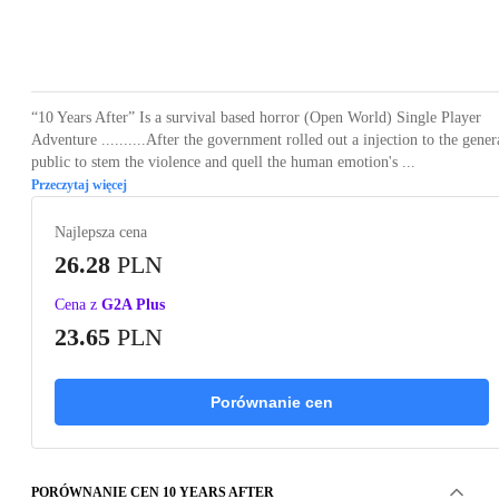
Loading...
Loading...
Loading...
Loading...
Loading
“10 Years After” Is a survival based horror (Open World) Single Player
Adventure ..........After the government rolled out a injection to the gener
public to stem the violence and quell the human emotion's ...
Przeczytaj więcej
Najlepsza cena
26.28
PLN
Cena z
G2A Plus
23.65
PLN
Porównanie cen
PORÓWNANIE CEN 10 YEARS AFTER