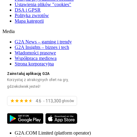
Ustawienia plików "cookies"
DSA i GPSR
Polityka zwrotów
Mapa kategorii
Media
G2A News – gaming i trendy
G2A Insights – biznes i tech
Wiadomości prasowe
Współpraca mediowa
Strona korporacyjna
Zainstaluj aplikację G2A
Korzystaj z atrakcyjnych ofert na gry,
gdziekolwiek jesteś!
4.6 - 113,300
głosów
G2A.COM Limited
(platform operator)