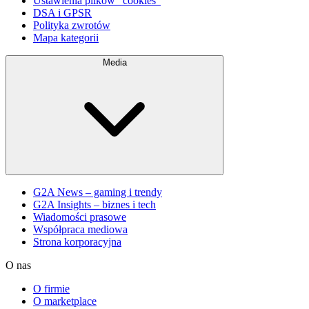
Ustawienia plików "cookies"
DSA i GPSR
Polityka zwrotów
Mapa kategorii
Media
G2A News – gaming i trendy
G2A Insights – biznes i tech
Wiadomości prasowe
Współpraca mediowa
Strona korporacyjna
O nas
O firmie
O marketplace