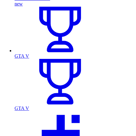
new
GTA V
GTA V