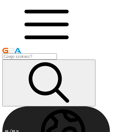
PL
PLN