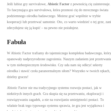
Jeśli lubisz gry survivalowe,
Abiotic Factor
z pewnością cię zainteresuje.
To fascynująca gra survivalowa, która przenosi cię do mrocznego świata
podziemnego ośrodka badawczego. Możesz grać wspólnie w trybie
kooperacji lub przetrwać samotnie. Oto, co warto wiedzieć o tej grze, za
zdecydujesz się ją kupić – na pewno nie pożałujesz.
Fabuła
W Abiotic Factor trafiamy do tajemniczego kompleksu badawczego, któr
opanowały nadprzyrodzone zagrożenia. Naszym zadaniem jest przetrwani
w tym niebezpiecznym środowisku. Czy uda nam się odkryć sekrety
ośrodka i stawić czoła paranormalnym siłom? Wszystko w twoich rękach,
dzielny graczu!
Abiotic Factor nie ma tradycyjnego systemu rozwoju postaci, jak w
niektórych innych grach. Gra skupia się na przetrwaniu, eksploracji i
rozwiązywaniu zagadek, a nie na rozwijaniu umiejętności postaci. To
właśnie brak tego typowego systemu sprawia, że gra jest wyjątkowa i