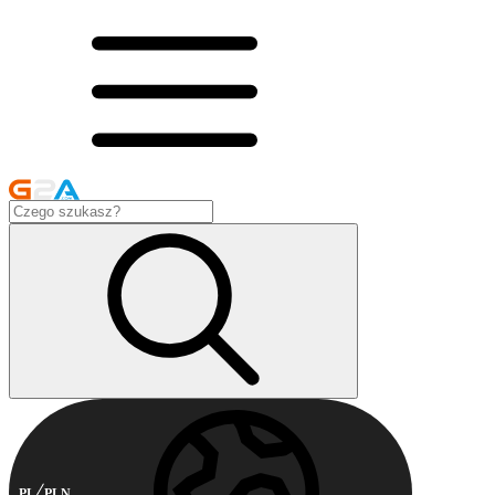
PL
PLN