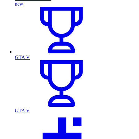
new
GTA V
GTA V