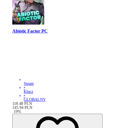
Abiotic Factor PC
Steam
•
Klucz
•
GLOBALNY
118.48
PLN
145.94
PLN
-
19
%