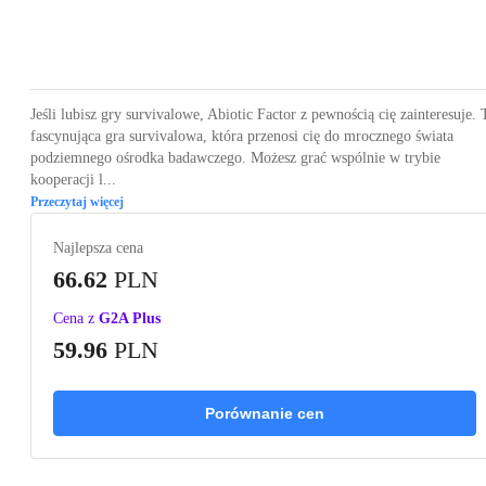
Loading...
Loading...
Loading...
Loading...
Loading
Jeśli lubisz gry survivalowe, Abiotic Factor z pewnością cię zainteresuje. 
fascynująca gra survivalowa, która przenosi cię do mrocznego świata
podziemnego ośrodka badawczego. Możesz grać wspólnie w trybie
kooperacji l...
Przeczytaj więcej
Najlepsza cena
66.62
PLN
Cena z
G2A Plus
59.96
PLN
Porównanie cen