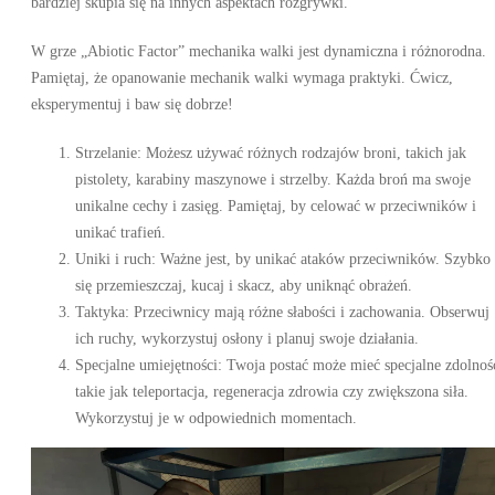
bardziej skupia się na innych aspektach rozgrywki.
W grze „Abiotic Factor” mechanika walki jest dynamiczna i różnorodna.
Pamiętaj, że opanowanie mechanik walki wymaga praktyki. Ćwicz,
eksperymentuj i baw się dobrze!
Strzelanie: Możesz używać różnych rodzajów broni, takich jak
pistolety, karabiny maszynowe i strzelby. Każda broń ma swoje
unikalne cechy i zasięg. Pamiętaj, by celować w przeciwników i
unikać trafień.
Uniki i ruch: Ważne jest, by unikać ataków przeciwników. Szybko
się przemieszczaj, kucaj i skacz, aby uniknąć obrażeń.
Taktyka: Przeciwnicy mają różne słabości i zachowania. Obserwuj
ich ruchy, wykorzystuj osłony i planuj swoje działania.
Specjalne umiejętności: Twoja postać może mieć specjalne zdolnoś
takie jak teleportacja, regeneracja zdrowia czy zwiększona siła.
Wykorzystuj je w odpowiednich momentach.