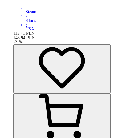
Steam
•
Klucz
•
USA
115.41
PLN
145.94
PLN
-
21
%