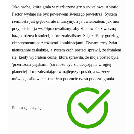
Jako osoba, która grała w niezliczone gry survivalowe, Abiotic
Factor wydaje się być powiewem świeżego powietrza. System
rzemiosła jest głęboki, ale intuicyjny, a ja uwielbiałem, jak moi
przyjaciele i ja współpracowaliśmy, aby zbudować dziwaczną
bazę z różnych śmieci, które znaleźliśmy. Spędziliśmy godziny,
eksperymentując z różnymi kombinacjami! Dynamiczny świat
nieustannie zaskakuje, a system cech postaci sprawił, że śmiałem
się, kiedy wybrałem cechę, która sprawiła, że moja postać była
'przerażona pająkami' (co może być złą decyzją na wrogiej
planecie). To uzależniające w najlepszy sposób, a szczerze
mówiąc, całkowicie straciłem poczucie czasu podczas grania.
Poleca tę pozycję