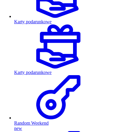
Karty podarunkowe
Karty podarunkowe
Random Weekend
new