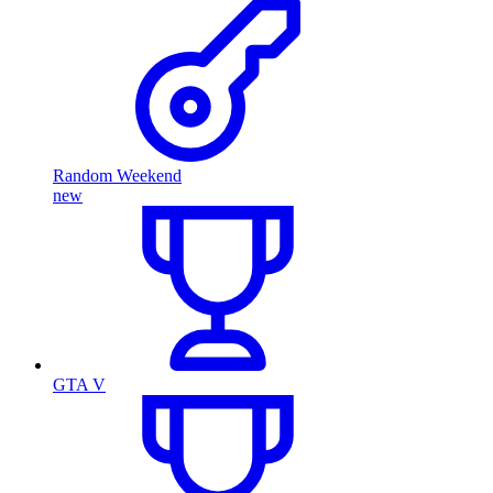
Random Weekend
new
GTA V