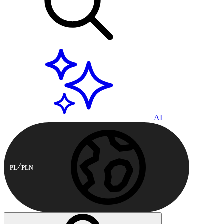
AI
PL
PLN