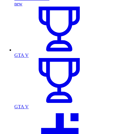
new
GTA V
GTA V