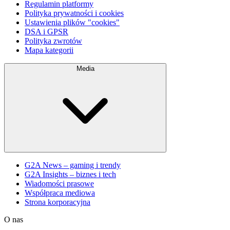
Regulamin platformy
Polityka prywatności i cookies
Ustawienia plików "cookies"
DSA i GPSR
Polityka zwrotów
Mapa kategorii
Media
G2A News – gaming i trendy
G2A Insights – biznes i tech
Wiadomości prasowe
Współpraca mediowa
Strona korporacyjna
O nas