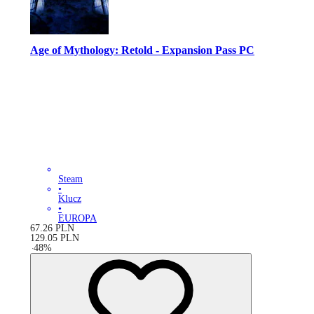
Age of Mythology: Retold - Expansion Pass PC
Steam
•
Klucz
•
EUROPA
67.26
PLN
129.05
PLN
-
48
%