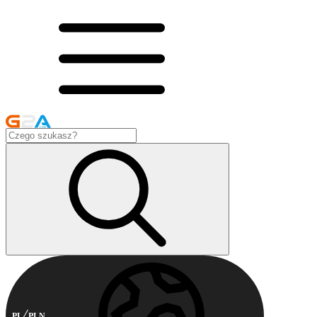
PL
PLN