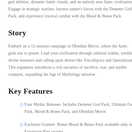
god abilities, dynamic battle visuals, and an entirely new Aztec civilizatio
Engage in strategic warfare, harness nature's forces with the Demeter God
Pack, and experience visceral combat with the Blood & Bones Pack.
Story
Embark on a 12-mission campaign in Obsidian Mirror, where the Aztec
gods rise to power. Lead your civilization through celestial realms, wieldi
divine monsters and calling upon deities like Tezcatlipoca and Quetzalcoat
This expansion introduces a rich narrative of sacrifice, war, and mythic
conquest, expanding the Age of Mythology universe.
Key Features
Four Mythic Releases: Includes Demeter God Pack, Ultimate Fa
Pack, Blood & Bones Pack, and Obsidian Mirror.
Exclusive Content: Bonus Blood & Bones Pack available only t
Expansion Pass owners.