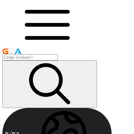
PL
PLN