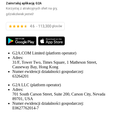
Zainstaluj aplikację G2A
Korzystaj z atrakcyjnych ofert na gry,
gdziekolwiek jesteś!
4.6 - 113,300
głosów
G2A.COM Limited
(platform operator)
Adres:
31/F, Tower Two, Times Square, 1 Matheson Street,
Causeway Bay, Hong Kong
Numer ewidencji działalności gospodarczej:
63264201
G2A LLC
(platform operator)
Adres:
701 South Carson Street, Suite 200, Carson City, Nevada
89701, USA
Numer ewidencji działalności gospodarczej:
E0627762014-7