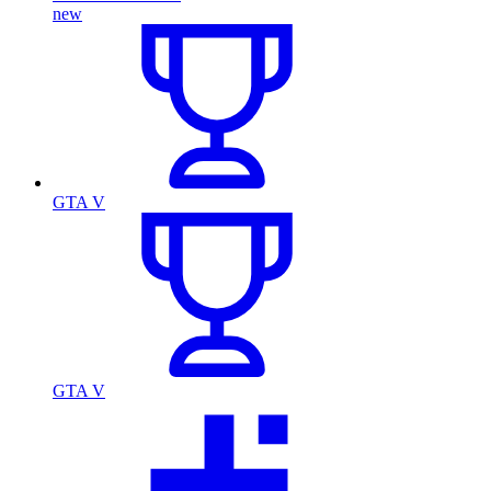
new
GTA V
GTA V