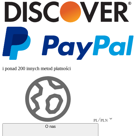
i ponad 200 innych metod płatności
PL
PLN
O nas