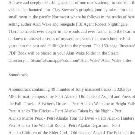
A brave and deeply disturbing account of one man's attempt to confront t
visions that haunted him. Clay Steward's gripping journey takes him to a
small town in the pacific Northwest where he follows in the tracks of best
selling author Alan Wake and renegade FBI Agent Robert Nightingale.
There he travels ever deeper in the woods and ever farther into the heart o
darkness to unravel a series of mysterious events that reach hundreds of
years into the past and chillingly into the present. The 130-page illustrate
PDF Book will be placed in your Alan Wake folder in the Steam
Directory: ...Steam\\steamapps\\common\\Alan Wake\\Alan_Wake_Files
Soundtrack
A soundtrack containing 49 minutes of fully mastered tracks in 320kbps
MP3 format, composed by Petri Alanko, Old Gods of Asgard and Poets o
the Fall. Tracks: A Writer's Dream - Petri Alanko Welcome to Bright Falls
Petri Alanko The Clicker - Petri Alanko Taken by the Night - Petri
Alanko Mirror Peak - Petri Alanko Tom the Diver - Petri Alanko Hunters
Petri Alanko The Well-Lit Room - Petri Alanko Departure - Petri
Alanko Children of the Elder God - Old Gods of Asgard The Poet and the