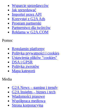
Wsparcie sprzedawców
Jak sprzedawać
Importuj przez API
Korzystaj z G2A Ads
Program partnerski
Partnerstwo dla twórców
Reklama w G2A.COM
Pomoc
Regulamin platformy
Polityka prywatności i cookies
Ustawienia plików "cookies"
DSA i GPSR
Polityka zwrotów
Mapa kategorii
Media
G2A News – gaming i trendy
G2A Insights – biznes i tech
Wiadomości prasowe
Współpraca mediowa
Strona korporacyjna