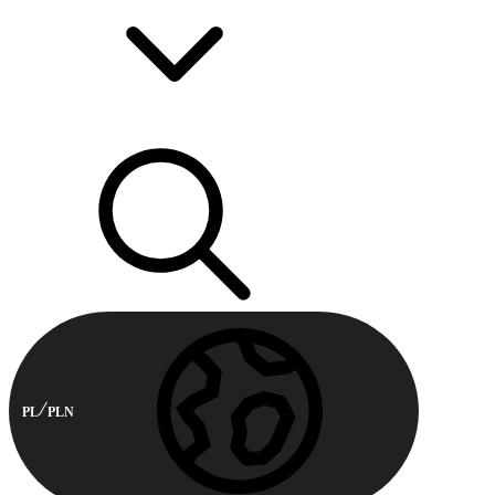
PL
PLN