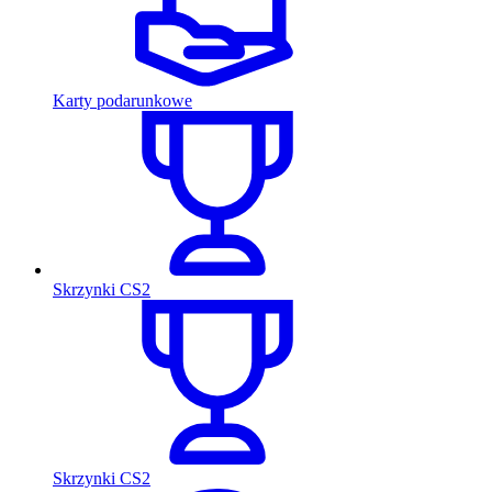
Karty podarunkowe
Skrzynki CS2
Skrzynki CS2