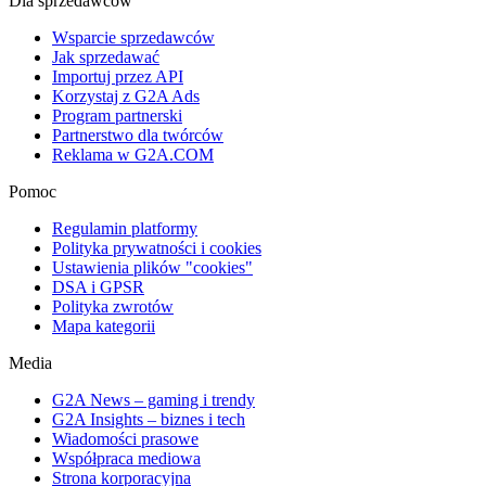
Dla sprzedawców
Wsparcie sprzedawców
Jak sprzedawać
Importuj przez API
Korzystaj z G2A Ads
Program partnerski
Partnerstwo dla twórców
Reklama w G2A.COM
Pomoc
Regulamin platformy
Polityka prywatności i cookies
Ustawienia plików "cookies"
DSA i GPSR
Polityka zwrotów
Mapa kategorii
Media
G2A News – gaming i trendy
G2A Insights – biznes i tech
Wiadomości prasowe
Współpraca mediowa
Strona korporacyjna