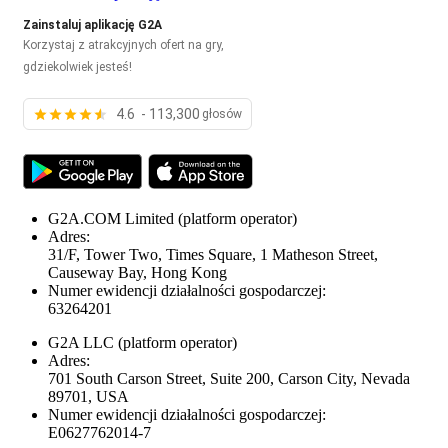
Zainstaluj aplikację G2A
Korzystaj z atrakcyjnych ofert na gry,
gdziekolwiek jesteś!
4.6 - 113,300
głosów
G2A.COM Limited
(platform operator)
Adres:
31/F, Tower Two, Times Square, 1 Matheson Street,
Causeway Bay, Hong Kong
Numer ewidencji działalności gospodarczej:
63264201
G2A LLC
(platform operator)
Adres:
701 South Carson Street, Suite 200, Carson City, Nevada
89701, USA
Numer ewidencji działalności gospodarczej:
E0627762014-7