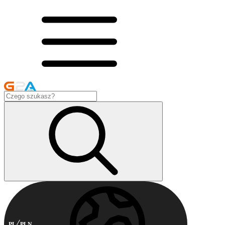
PL
PLN