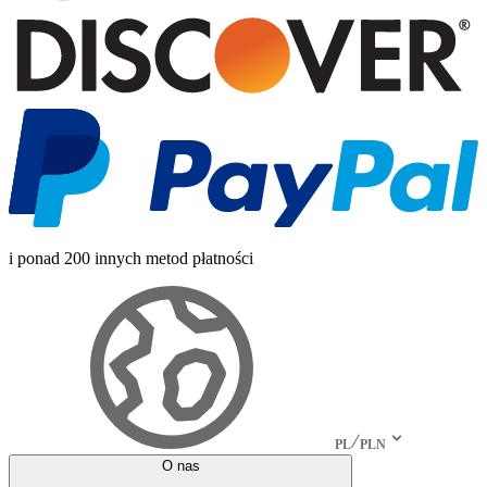
i ponad 200 innych metod płatności
PL
PLN
O nas