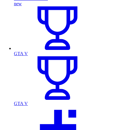
new
GTA V
GTA V