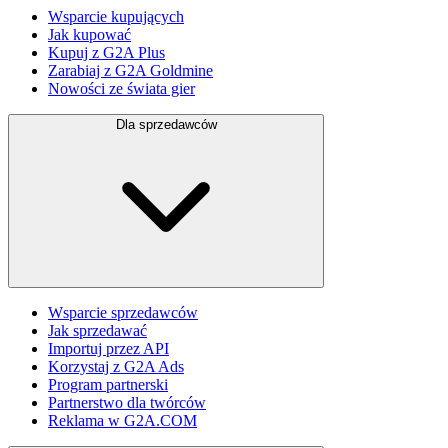
Wsparcie kupujących
Jak kupować
Kupuj z G2A Plus
Zarabiaj z G2A Goldmine
Nowości ze świata gier
Dla sprzedawców
Wsparcie sprzedawców
Jak sprzedawać
Importuj przez API
Korzystaj z G2A Ads
Program partnerski
Partnerstwo dla twórców
Reklama w G2A.COM