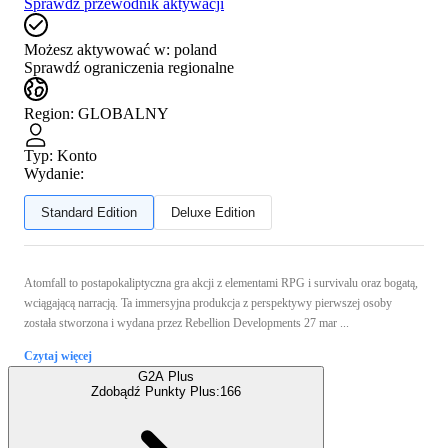
Sprawdź przewodnik aktywacji
Możesz aktywować w:
poland
Sprawdź ograniczenia regionalne
Region
:
GLOBALNY
Typ
:
Konto
Wydanie:
Standard Edition
Deluxe Edition
Atomfall to postapokaliptyczna gra akcji z elementami RPG i survivalu oraz bogatą,
wciągającą narracją. Ta immersyjna produkcja z perspektywy pierwszej osoby
została stworzona i wydana przez Rebellion Developments 27 mar ...
Czytaj więcej
G2A Plus
Zdobądź Punkty Plus:
166