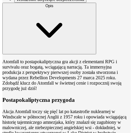
Opis
Atomfall to postapokaliptyczna gra akcji z elementami RPG i
survivalu oraz bogatą, wciągającą narracją. Ta immersyjna
produkcja z perspektywy pierwszej osoby została stworzona i
wydana przez Rebellion Developments 27 marca 2025 roku.
Zdobądź klucz do Atomfall w świetnej cenie i rozpocznij swoją
przygodę już dziś!
Postapokaliptyczna przygoda
Akcja Atomfall toczy się pięć lat po katastrofie nuklearnej w
Windscale w północnej Anglii z 1957 roku i opowiada wciągającą
historię tajemniczego amnezjaka, który znalazł się zagubiony w
malowniczej, ale niebezpiecznej angielskiej wsi - dokładniej, w
strefie kwarantanny utworzonej w Lake District w hrabstwie