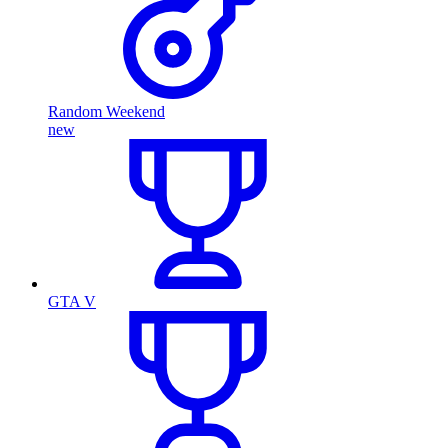
Random Weekend
new
GTA V