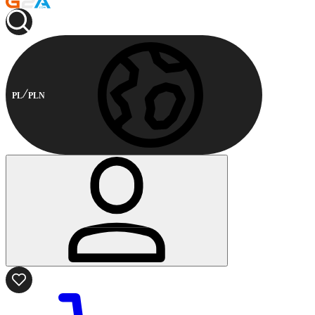
PL
PLN