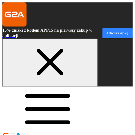
15% zniżki z kodem APP15 na pierwszy zakup w
Otwórz apkę
aplikacji