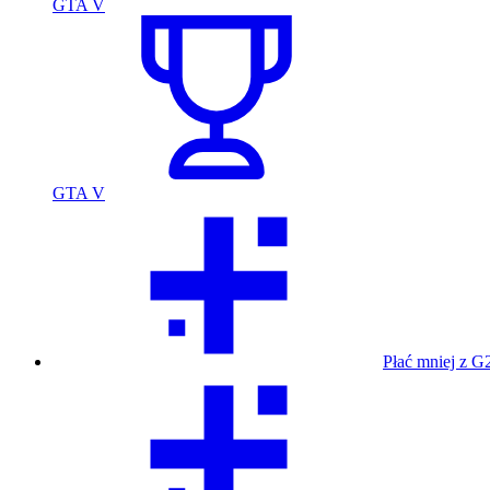
GTA V
GTA V
Płać mniej z G