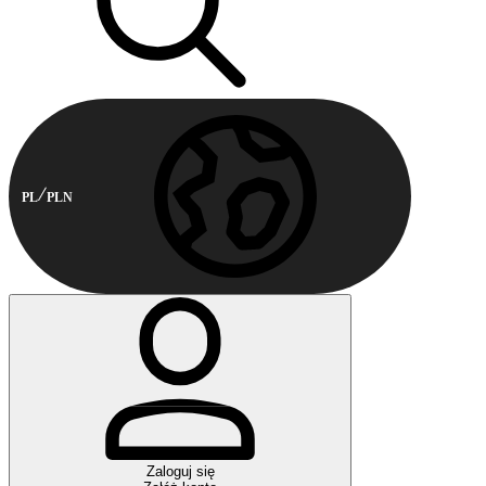
PL
PLN
Zaloguj się