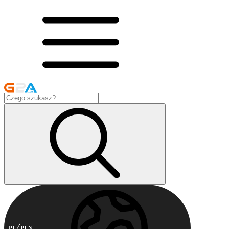
PL
PLN