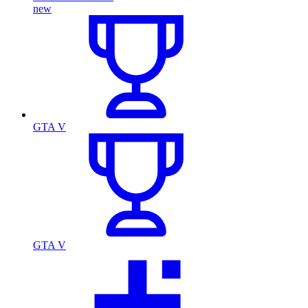
new
GTA V
GTA V