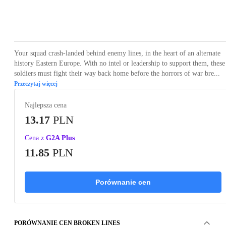
Loading...
Loading...
Loading...
Loading...
Loading
Your squad crash-landed behind enemy lines, in the heart of an alternate
history Eastern Europe. With no intel or leadership to support them, these
soldiers must fight their way back home before the horrors of war bre...
Przeczytaj więcej
Najlepsza cena
13.17
PLN
Cena z
G2A Plus
11.85
PLN
Porównanie cen
PORÓWNANIE CEN BROKEN LINES