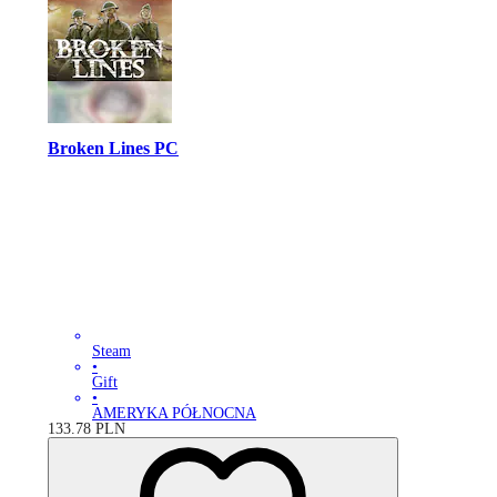
Broken Lines PC
Steam
•
Gift
•
AMERYKA PÓŁNOCNA
133.78
PLN