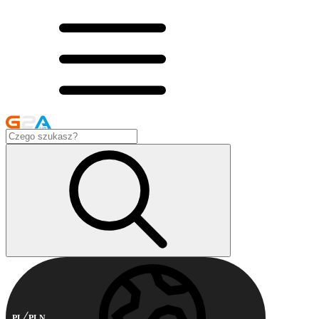
PL
PLN