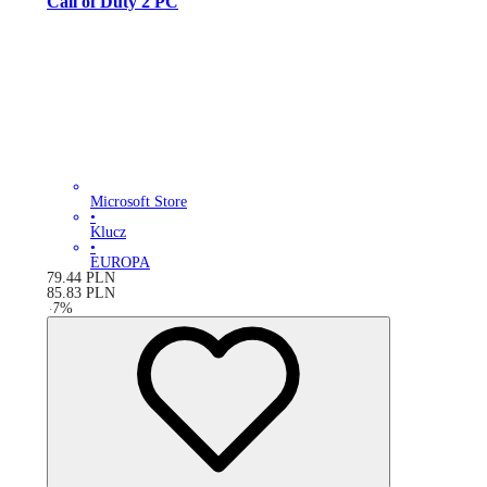
Call of Duty 2 PC
Microsoft Store
•
Klucz
•
EUROPA
79.44
PLN
85.83
PLN
-
7
%