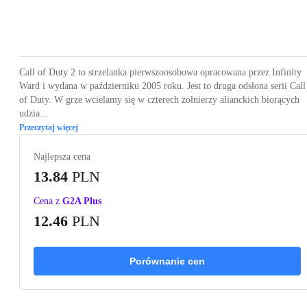
Loading...
Loading...
Loading...
Loading...
Loading
Call of Duty 2 to strzelanka pierwszoosobowa opracowana przez Infinity
Ward i wydana w październiku 2005 roku. Jest to druga odsłona serii Call
of Duty. W grze wcielamy się w czterech żołnierzy alianckich biorących
udzia...
Przeczytaj więcej
Najlepsza cena
13.84
PLN
Cena z
G2A Plus
12.46
PLN
Porównanie cen