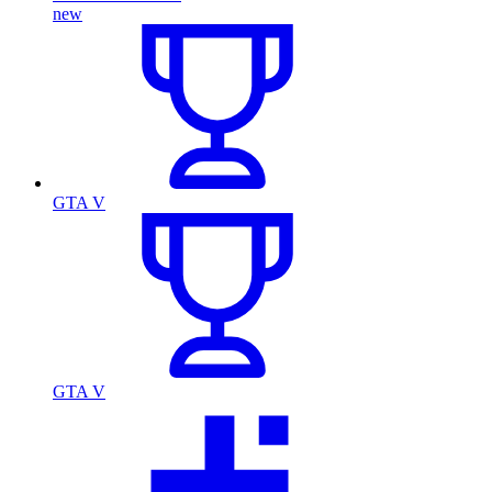
new
GTA V
GTA V