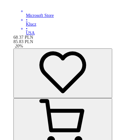
Microsoft Store
•
Klucz
•
USA
68.37
PLN
85.83
PLN
-
20
%