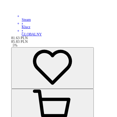
Steam
•
Klucz
•
GLOBALNY
81.63
PLN
85.83
PLN
-
5
%