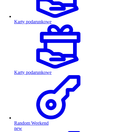
Karty podarunkowe
Karty podarunkowe
Random Weekend
new