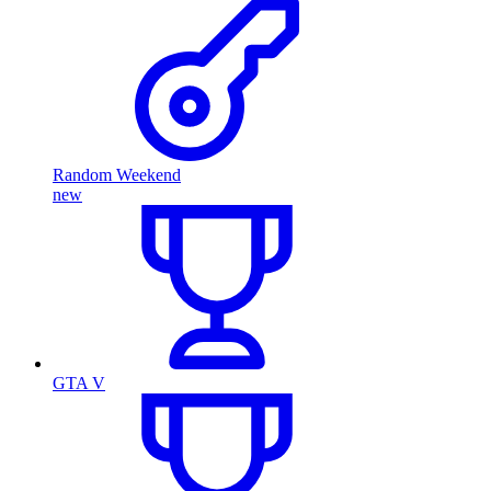
Random Weekend
new
GTA V