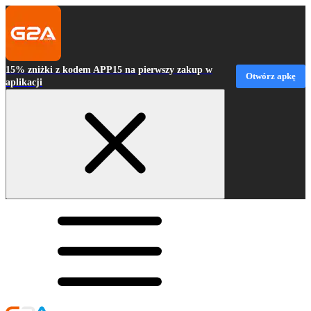
15% zniżki z kodem APP15 na pierwszy zakup w
Otwórz apkę
aplikacji