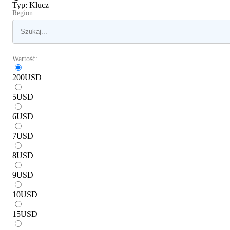
Typ
:
Klucz
Region:
Wartość:
200
USD
5
USD
6
USD
7
USD
8
USD
9
USD
10
USD
15
USD