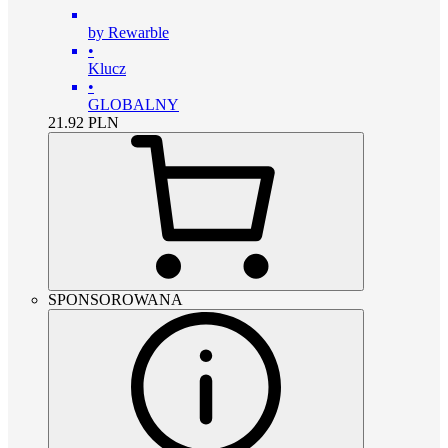
by Rewarble
•
Klucz
•
GLOBALNY
21.92
PLN
SPONSOROWANA