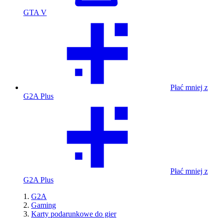
GTA V
Płać mniej z
G2A Plus
Płać mniej z
G2A Plus
G2A
Gaming
Karty podarunkowe do gier