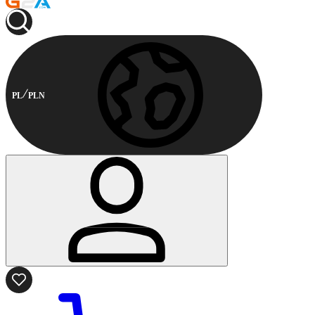
PL
PLN