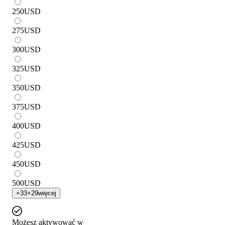
250
USD
275
USD
300
USD
325
USD
350
USD
375
USD
400
USD
425
USD
450
USD
500
USD
+
33
+
29
więcej
Możesz aktywować w