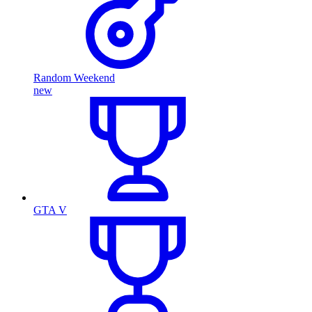
Random Weekend
new
GTA V