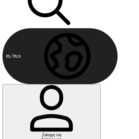
PL
PLN
Zaloguj się