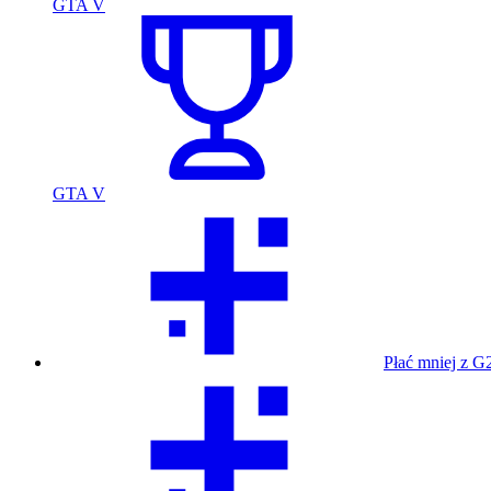
GTA V
GTA V
Płać mniej z G