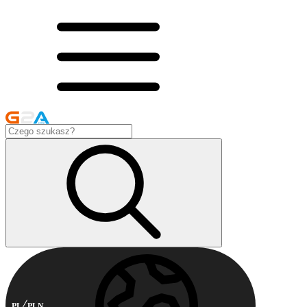
PL
PLN