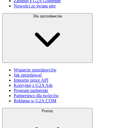
Zarabiaj z G2A Goldmine
Nowości ze świata gier
Dla sprzedawców
Wsparcie sprzedawców
Jak sprzedawać
Importuj przez API
Korzystaj z G2A Ads
Program partnerski
Partnerstwo dla twórców
Reklama w G2A.COM
Pomoc