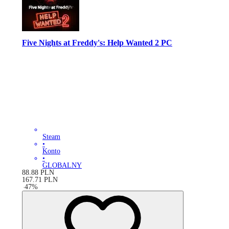
Five Nights at Freddy's: Help Wanted 2 PC
Steam
•
Konto
•
GLOBALNY
88.88
PLN
167.71
PLN
-
47
%