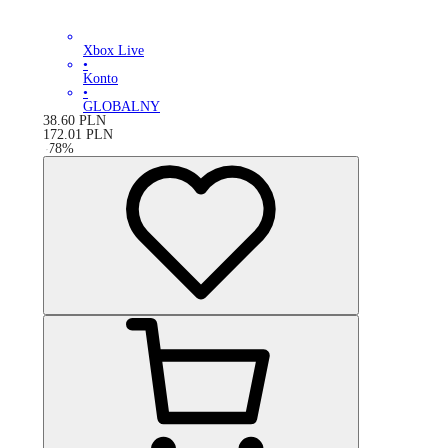
Xbox Live
•
Konto
•
GLOBALNY
38.60
PLN
172.01
PLN
-
78
%