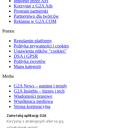
Importuj przez API
Korzystaj z G2A Ads
Program partnerski
Partnerstwo dla twórców
Reklama w G2A.COM
Pomoc
Regulamin platformy
Polityka prywatności i cookies
Ustawienia plików "cookies"
DSA i GPSR
Polityka zwrotów
Mapa kategorii
Media
G2A News – gaming i trendy
G2A Insights – biznes i tech
Wiadomości prasowe
Współpraca mediowa
Strona korporacyjna
Zainstaluj aplikację G2A
Korzystaj z atrakcyjnych ofert na gry,
gdziekolwiek jesteś!