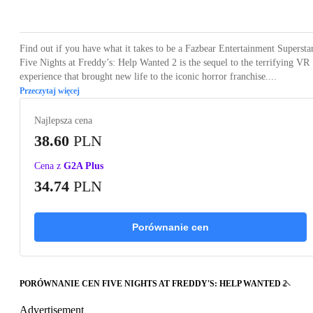
Loading...
Loading...
Loading...
Loading...
Loading
Find out if you have what it takes to be a Fazbear Entertainment Supersta
Five Nights at Freddy’s: Help Wanted 2 is the sequel to the terrifying VR
experience that brought new life to the iconic horror franchise....
Przeczytaj więcej
Najlepsza cena
38.60
PLN
Cena z
G2A Plus
34.74
PLN
Porównanie cen
PORÓWNANIE CEN FIVE NIGHTS AT FREDDY'S: HELP WANTED 2
Advertisement