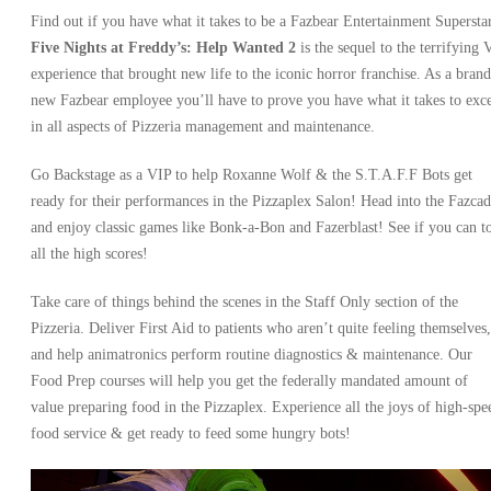
Find out if you have what it takes to be a Fazbear Entertainment Supersta
Five Nights at Freddy’s: Help Wanted 2
is the sequel to the terrifying
experience that brought new life to the iconic horror franchise. As a brand
new Fazbear employee you’ll have to prove you have what it takes to exc
in all aspects of Pizzeria management and maintenance.
Go Backstage as a VIP to help Roxanne Wolf & the S.T.A.F.F Bots get
ready for their performances in the Pizzaplex Salon! Head into the Fazca
and enjoy classic games like Bonk-a-Bon and Fazerblast! See if you can t
all the high scores!
Take care of things behind the scenes in the Staff Only section of the
Pizzeria. Deliver First Aid to patients who aren’t quite feeling themselves,
and help animatronics perform routine diagnostics & maintenance. Our
Food Prep courses will help you get the federally mandated amount of
value preparing food in the Pizzaplex. Experience all the joys of high-spe
food service & get ready to feed some hungry bots!