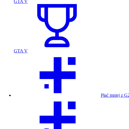
GTA V
GTA V
Płać mniej z G