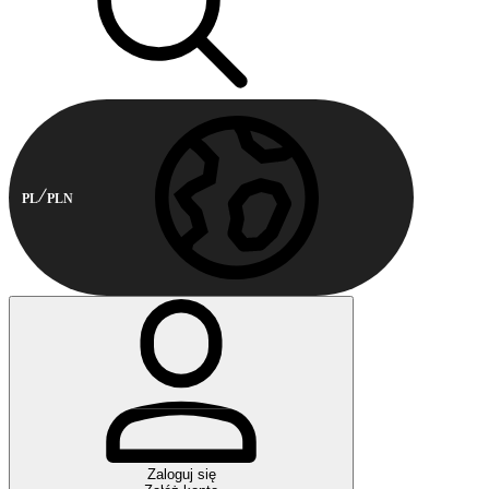
PL
PLN
Zaloguj się