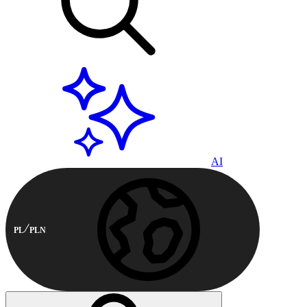
AI
PL
PLN