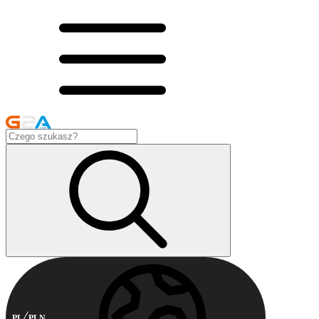
PL
PLN