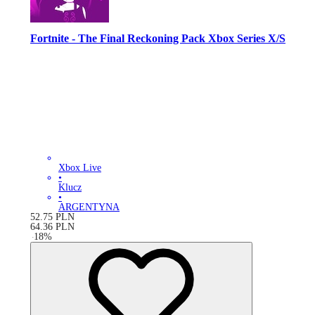
Fortnite - The Final Reckoning Pack Xbox Series X/S
Xbox Live
•
Klucz
•
ARGENTYNA
52.75
PLN
64.36
PLN
-
18
%