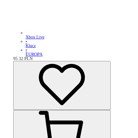
Xbox Live
•
Klucz
•
EUROPA
95.32
PLN