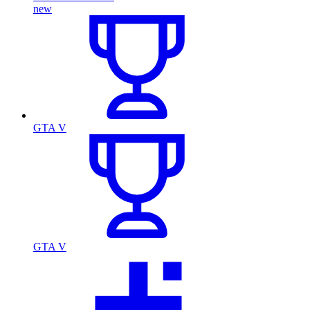
new
GTA V
GTA V