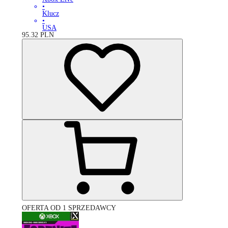
•
Klucz
•
USA
95.32
PLN
OFERTA OD 1 SPRZEDAWCY