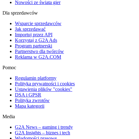
Nowości ze świata gier
Dla sprzedawców
Wsparcie sprzedawców
Jak sprzedawać
Importuj przez API
Korzystaj z G2A Ads
Program partnerski
Partnerstwo dla twórców
Reklama w G2A.COM
Pomoc
Regulamin platformy
Polityka prywatności i cookies
Ustawienia plików "cookies"
DSA i GPSR
Polityka zwrotów
Mapa kategorii
Media
G2A News – gaming i trendy
G2A Insights – biznes i tech
Wiadomości prasowe