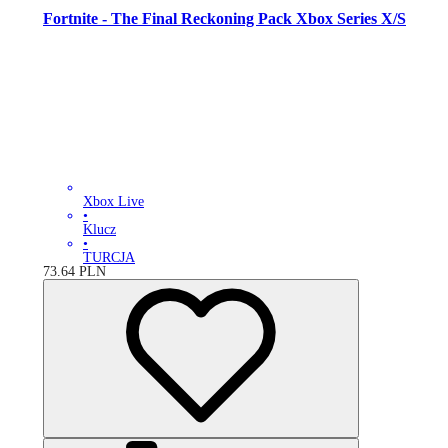
Fortnite - The Final Reckoning Pack Xbox Series X/S
Xbox Live
•
Klucz
•
TURCJA
73.64
PLN