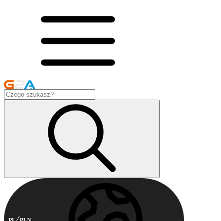
PL
PLN