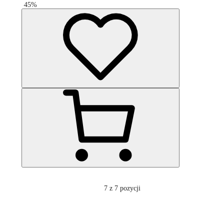
-
45
%
7
z 7 pozycji