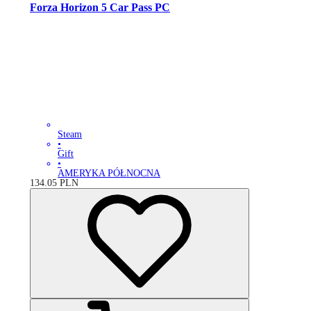
Forza Horizon 5 Car Pass PC
Steam
•
Gift
•
AMERYKA PÓŁNOCNA
134.05
PLN