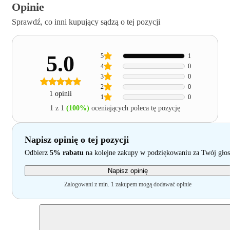
Opinie
Sprawdź, co inni kupujący sądzą o tej pozycji
5.0
5
1
4
0
3
0
2
0
1 opinii
1
0
1 z 1
(100%)
oceniających poleca tę pozycję
Napisz opinię o tej pozycji
Odbierz
5% rabatu
na kolejne zakupy w podziękowaniu za Twój głos
Napisz opinię
Zalogowani z min. 1 zakupem mogą dodawać opinie