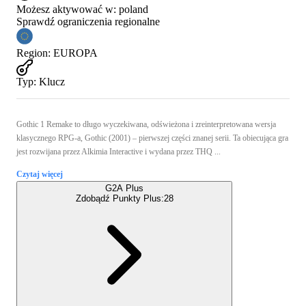
Możesz aktywować w:
poland
Sprawdź ograniczenia regionalne
Region
:
EUROPA
Typ
:
Klucz
Gothic 1 Remake to długo wyczekiwana, odświeżona i zreinterpretowana wersja
klasycznego RPG-a, Gothic (2001) – pierwszej części znanej serii. Ta obiecująca gra
jest rozwijana przez Alkimia Interactive i wydana przez THQ ...
Czytaj więcej
G2A Plus
Zdobądź Punkty Plus:
28