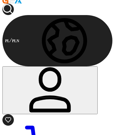
PL
PLN