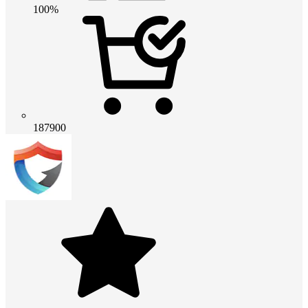
100%
187900