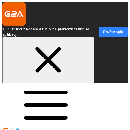
15% zniżki z kodem APP15 na pierwszy zakup w
Otwórz apkę
aplikacji