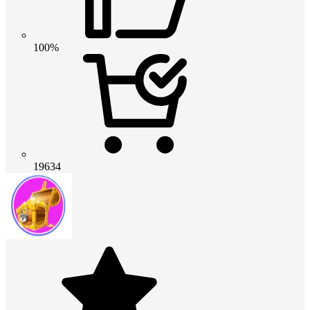
100%
19634