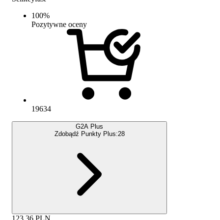
100
%
Pozytywne oceny
19634
G2A Plus
Zdobądź Punkty Plus:
28
123.36
PLN