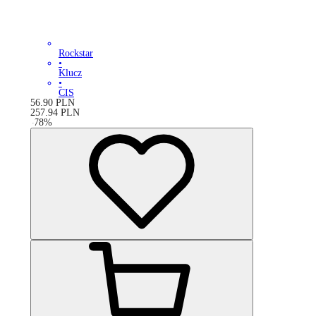
Rockstar
•
Klucz
•
CIS
56.90
PLN
257.94
PLN
-
78
%