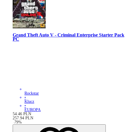
Grand Theft Auto V - Criminal Enterprise Starter Pack
PC
Rockstar
•
Klucz
•
EUROPA
54.46
PLN
257.94
PLN
-
79
%