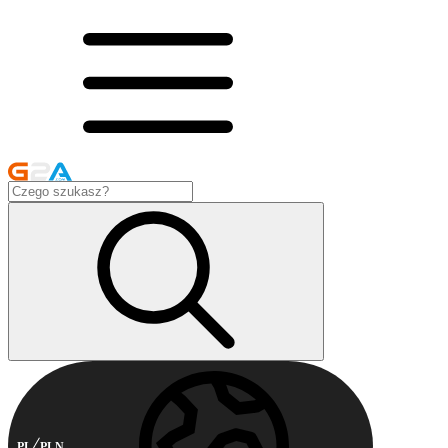
PL
PLN