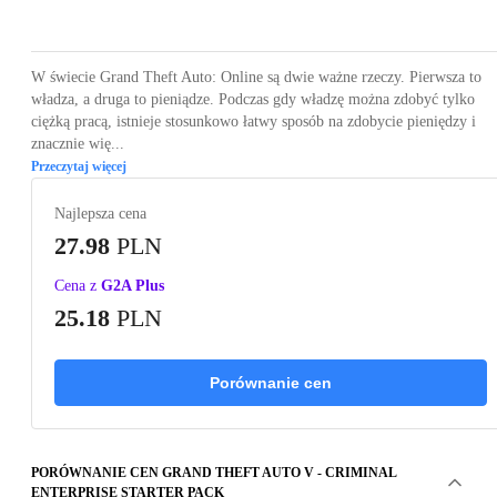
Loading...
Loading...
Loading...
Loading...
Loading
W świecie Grand Theft Auto: Online są dwie ważne rzeczy. Pierwsza to
władza, a druga to pieniądze. Podczas gdy władzę można zdobyć tylko
ciężką pracą, istnieje stosunkowo łatwy sposób na zdobycie pieniędzy i
znacznie wię...
Przeczytaj więcej
Najlepsza cena
27.98
PLN
Cena z
G2A Plus
25.18
PLN
Porównanie cen
PORÓWNANIE CEN GRAND THEFT AUTO V - CRIMINAL
ENTERPRISE STARTER PACK