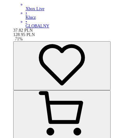
Xbox Live
•
Klucz
•
GLOBALNY
37.82
PLN
128.95
PLN
-
71
%