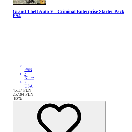
Grand Theft Auto V - Criminal Enterprise Starter Pack
PS4
PSN
•
Klucz
•
USA
45.17
PLN
257.94
PLN
-
82
%