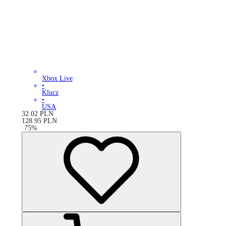
Xbox Live
•
Klucz
•
USA
32.02
PLN
128.95
PLN
-
75
%