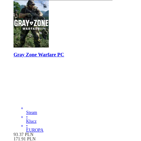
Gray Zone Warfare PC
Steam
•
Klucz
•
EUROPA
93.37
PLN
171.91
PLN