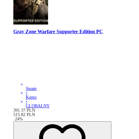
Gray Zone Warfare Supporter Edition PC
Steam
•
Konto
•
GLOBALNY
391.37
PLN
515.82
PLN
-
24
%