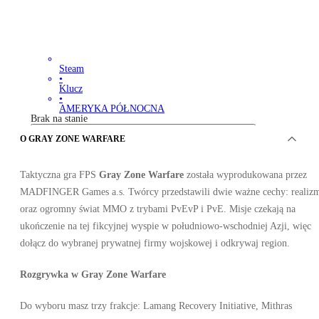
Steam
•
Klucz
•
AMERYKA PÓŁNOCNA
Brak na stanie
O GRAY ZONE WARFARE
Taktyczna gra FPS
Gray Zone Warfare
została wyprodukowana przez
MADFINGER Games a.s. Twórcy przedstawili dwie ważne cechy: realiz
oraz ogromny świat MMO z trybami PvEvP i PvE. Misje czekają na
ukończenie na tej fikcyjnej wyspie w południowo-wschodniej Azji, więc
dołącz do wybranej prywatnej firmy wojskowej i odkrywaj region.
12
z 12 pozycji
Rozgrywka w Gray Zone Warfare
Do wyboru masz trzy frakcje: Lamang Recovery Initiative, Mithras