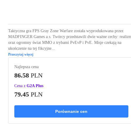
Loading...
Loading...
Loading...
Loading...
Loading
Taktyczna gra FPS Gray Zone Warfare została wyprodukowana przez
MADFINGER Games a.s. Twórcy przedstawili dwie ważne cechy: realiz
oraz ogromny świat MMO z trybami PvEvP i PvE. Misje czekają na
ukończenie na tej fikcyjne...
Przeczytaj więcej
Najlepsza cena
86.58
PLN
Cena z
G2A Plus
79.45
PLN
Porównanie cen