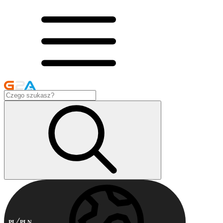
PL
PLN