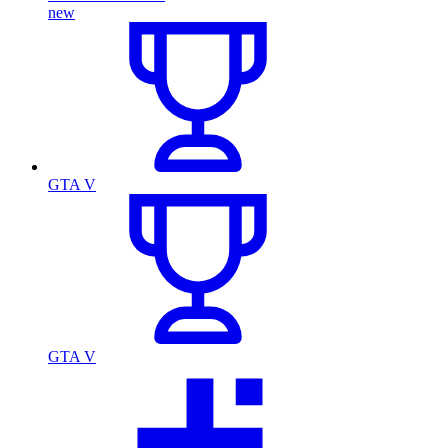
new
GTA V
GTA V