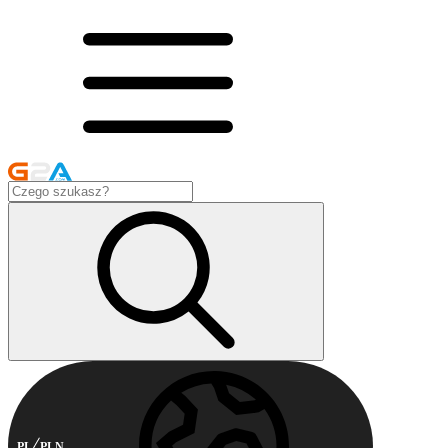
PL
PLN