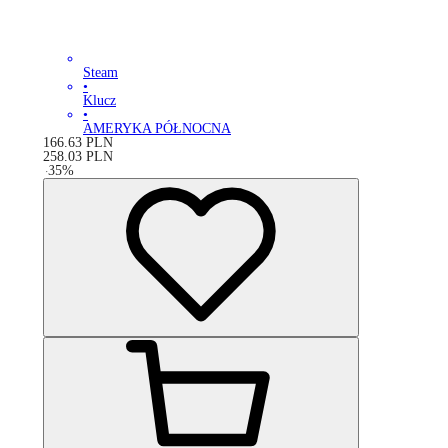
Steam
•
Klucz
•
AMERYKA PÓŁNOCNA
166.63
PLN
258.03
PLN
-
35
%