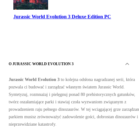
Jurassic World Evolution 3 Deluxe Edition PC
O JURASSIC WORLD EVOLUTION 3
Steam
•
Jurassic World Evolution 3
to kolejna odsłona nagradzanej serii, która
Klucz
•
pozwala ci budować i zarządzać własnym światem Jurassic World.
RESZTA ŚWIATA
Syntetyzuj, rozmnażaj i pielęgnuj ponad 80 prehistorycznych gatunków,
236.77
PLN
322.55
PLN
twórz oszałamiające parki i stawiaj czoła wyzwaniom związanym z
-
27
%
prowadzeniem raju pełnego dinozaurów. W tej wciągającej grze zarządzan
parkiem musisz zrównoważyć zadowolenie gości, dobrostan dinozaurów i
nieprzewidziane katastrofy.