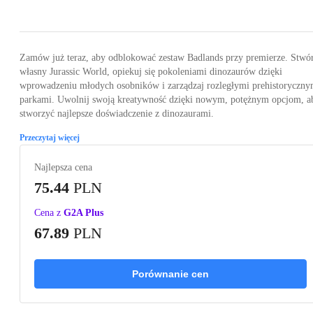
Loading...
Loading...
Loading...
Loading...
Loading
Zamów już teraz, aby odblokować zestaw Badlands przy premierze. Stwó
własny Jurassic World, opiekuj się pokoleniami dinozaurów dzięki
wprowadzeniu młodych osobników i zarządzaj rozległymi prehistoryczny
parkami. Uwolnij swoją kreatywność dzięki nowym, potężnym opcjom, a
stworzyć najlepsze doświadczenie z dinozaurami.
Przeczytaj więcej
Najlepsza cena
75.44
PLN
Cena z
G2A Plus
67.89
PLN
Porównanie cen