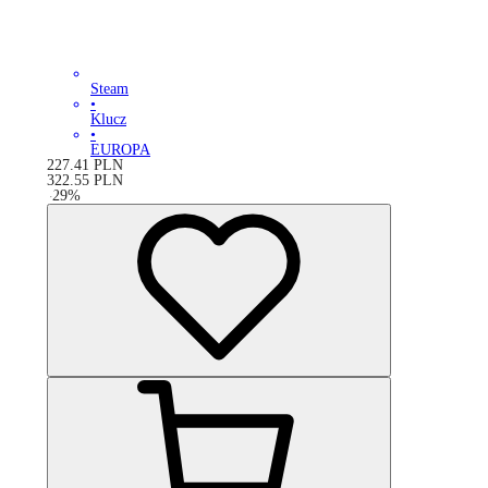
Steam
•
Klucz
•
EUROPA
227.41
PLN
322.55
PLN
-
29
%