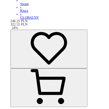
Steam
•
Klucz
•
GLOBALNY
246.25
PLN
322.55
PLN
-
24
%