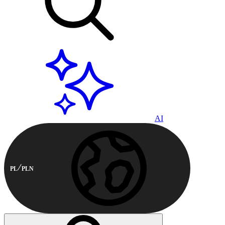
AI
PL
PLN