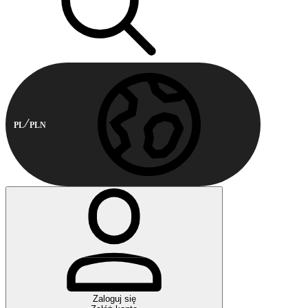
PL
PLN
Zaloguj się