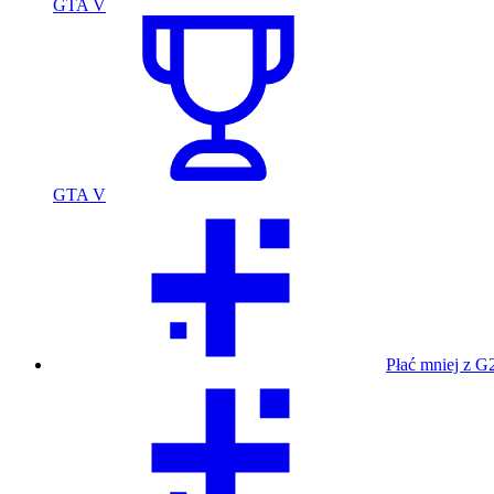
GTA V
GTA V
Płać mniej z G