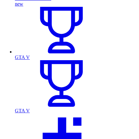
new
GTA V
GTA V