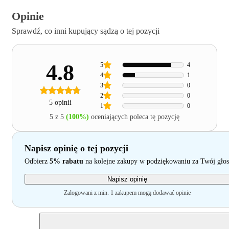
Opinie
Sprawdź, co inni kupujący sądzą o tej pozycji
4.8
5
4
4
1
3
0
2
0
5 opinii
1
0
5 z 5
(100%)
oceniających poleca tę pozycję
Napisz opinię o tej pozycji
Odbierz
5% rabatu
na kolejne zakupy w podziękowaniu za Twój głos
Napisz opinię
Zalogowani z min. 1 zakupem mogą dodawać opinie