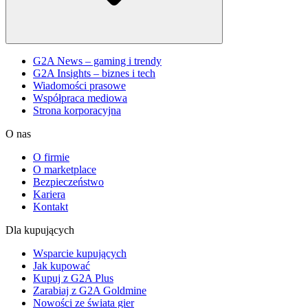
G2A News – gaming i trendy
G2A Insights – biznes i tech
Wiadomości prasowe
Współpraca mediowa
Strona korporacyjna
O nas
O firmie
O marketplace
Bezpieczeństwo
Kariera
Kontakt
Dla kupujących
Wsparcie kupujących
Jak kupować
Kupuj z G2A Plus
Zarabiaj z G2A Goldmine
Nowości ze świata gier