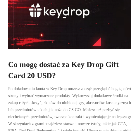
Co mogę dostać za Key Drop Gift
Card 20 USD?
Po doładowaniu konta w Key Drop możesz zacząć przeglądać bogatą ofer
strony i wybrać wymarzone produkty. Wykorzystaj dodatkowe środki na
zakup całych skrzyń, skinów do ulubionej gry, akcesoriów kosmetycznych
lub przedmiotów takich jak noże do CS:GO. Możesz też pozbyć się
niechcianych przedmiotów, tworząc kontrakt i wymieniając je na lepszą gr
W skrzyniach z grami znajdziesz starsze i nowsze tytuły, takie jak GTA,
FIFA, Red Dead Redemption 2 i wiele innych! Ulepsz swoje skiny o niski