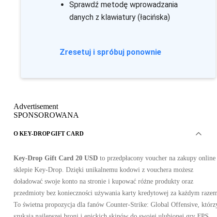
Sprawdź metodę wprowadzania
danych z klawiatury (łacińska)
Zresetuj i spróbuj ponownie
Advertisement
SPONSOROWANA
O KEY-DROP GIFT CARD
Key-Drop Gift Card 20 USD
to przedpłacony voucher na zakupy online
sklepie Key-Drop. Dzięki unikalnemu kodowi z vouchera możesz
doładować swoje konto na stronie i kupować różne produkty oraz
przedmioty bez konieczności używania karty kredytowej za każdym razem
To świetna propozycja dla fanów Counter-Strike: Global Offensive, którz
szukają najlepszej broni i epickich skinów do swojej ulubionej gry FPS.