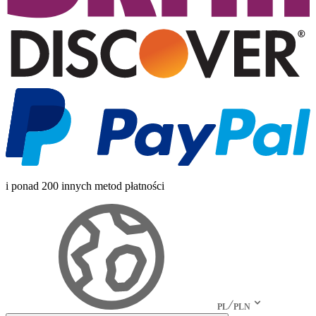
i ponad 200 innych metod płatności
PL
PLN