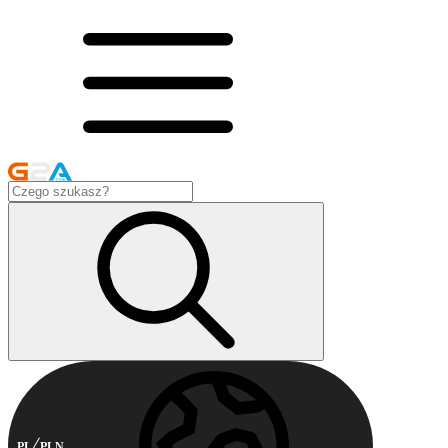
PL
PLN