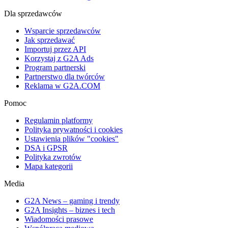
Dla sprzedawców
Wsparcie sprzedawców
Jak sprzedawać
Importuj przez API
Korzystaj z G2A Ads
Program partnerski
Partnerstwo dla twórców
Reklama w G2A.COM
Pomoc
Regulamin platformy
Polityka prywatności i cookies
Ustawienia plików "cookies"
DSA i GPSR
Polityka zwrotów
Mapa kategorii
Media
G2A News – gaming i trendy
G2A Insights – biznes i tech
Wiadomości prasowe