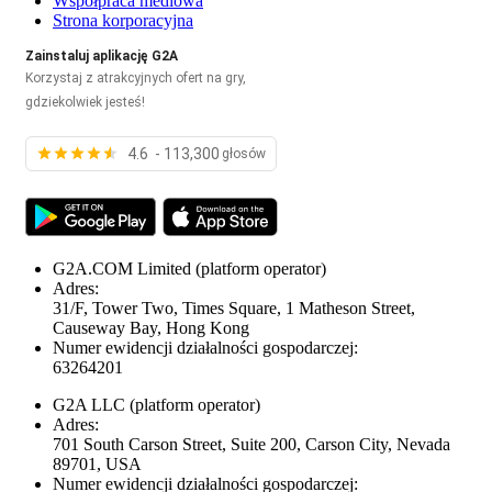
Współpraca mediowa
Strona korporacyjna
Zainstaluj aplikację G2A
Korzystaj z atrakcyjnych ofert na gry,
gdziekolwiek jesteś!
4.6 - 113,300
głosów
G2A.COM Limited
(platform operator)
Adres:
31/F, Tower Two, Times Square, 1 Matheson Street,
Causeway Bay, Hong Kong
Numer ewidencji działalności gospodarczej:
63264201
G2A LLC
(platform operator)
Adres:
701 South Carson Street, Suite 200, Carson City, Nevada
89701, USA
Numer ewidencji działalności gospodarczej: