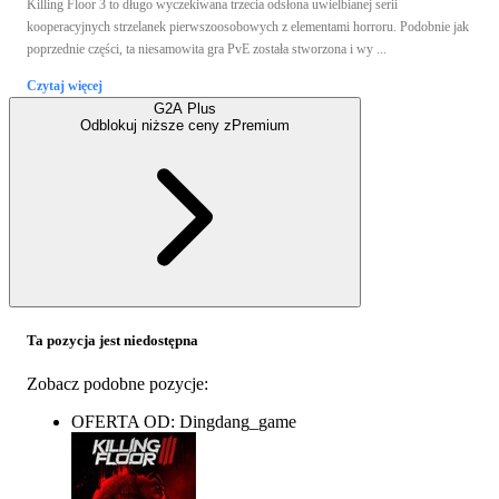
Killing Floor 3 to długo wyczekiwana trzecia odsłona uwielbianej serii
kooperacyjnych strzelanek pierwszoosobowych z elementami horroru. Podobnie jak
poprzednie części, ta niesamowita gra PvE została stworzona i wy ...
Czytaj więcej
G2A Plus
Odblokuj niższe ceny z
Premium
Ta pozycja jest niedostępna
Zobacz podobne pozycje:
OFERTA OD: Dingdang_game