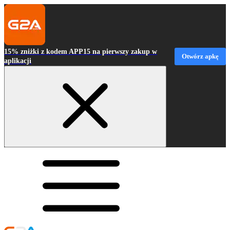
15% zniżki z kodem APP15 na pierwszy zakup w
Otwórz apkę
aplikacji