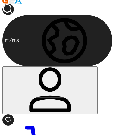
PL
PLN