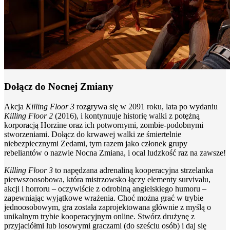
Dołącz do Nocnej Zmiany
Akcja
Killing Floor 3
rozgrywa się w 2091 roku, lata po wydaniu
Killing Floor 2
(2016), i kontynuuje historię walki z potężną
korporacją Horzine oraz ich potwornymi, zombie-podobnymi
stworzeniami. Dołącz do krwawej walki ze śmiertelnie
niebezpiecznymi Zedami, tym razem jako członek grupy
rebeliantów o nazwie Nocna Zmiana, i ocal ludzkość raz na zawsze!
Killing Floor 3
to napędzana adrenaliną kooperacyjna strzelanka
pierwszoosobowa, która mistrzowsko łączy elementy survivalu,
akcji i horroru – oczywiście z odrobiną angielskiego humoru –
zapewniając wyjątkowe wrażenia. Choć można grać w trybie
jednoosobowym, gra została zaprojektowana głównie z myślą o
unikalnym trybie kooperacyjnym online. Stwórz drużynę z
przyjaciółmi lub losowymi graczami (do sześciu osób) i daj się