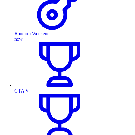
Random Weekend
new
GTA V