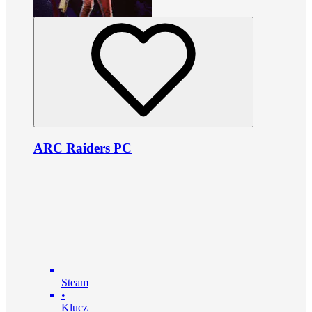
ARC Raiders PC
Steam
•
Klucz