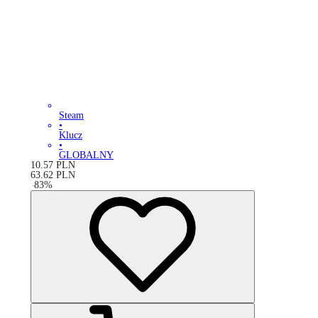
Steam
•
Klucz
•
GLOBALNY
10.57
PLN
63.62
PLN
-
83
%