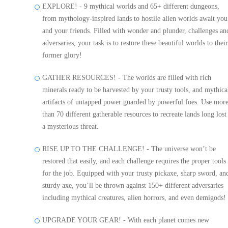
EXPLORE! - 9 mythical worlds and 65+ different dungeons,
from mythology-inspired lands to hostile alien worlds await you
and your friends. Filled with wonder and plunder, challenges an
adversaries, your task is to restore these beautiful worlds to their
former glory!
GATHER RESOURCES! - The worlds are filled with rich
minerals ready to be harvested by your trusty tools, and mythica
artifacts of untapped power guarded by powerful foes. Use mor
than 70 different gatherable resources to recreate lands long lost
a mysterious threat.
RISE UP TO THE CHALLENGE! - The universe won’t be
restored that easily, and each challenge requires the proper tools
for the job. Equipped with your trusty pickaxe, sharp sword, an
sturdy axe, you’ll be thrown against 150+ different adversaries
including mythical creatures, alien horrors, and even demigods!
UPGRADE YOUR GEAR! - With each planet comes new