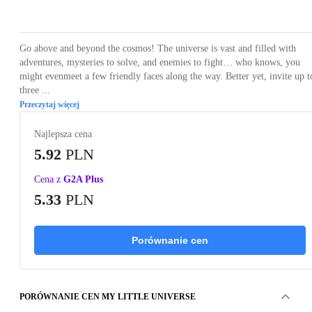
Loading...
Loading...
Loading...
Loading...
Loading
Go above and beyond the cosmos! The universe is vast and filled with
adventures, mysteries to solve, and enemies to fight… who knows, you
might evenmeet a few friendly faces along the way. Better yet, invite up t
three ...
Przeczytaj więcej
Najlepsza cena
5.92
PLN
Cena z
G2A Plus
5.33
PLN
Porównanie cen
PORÓWNANIE CEN MY LITTLE UNIVERSE