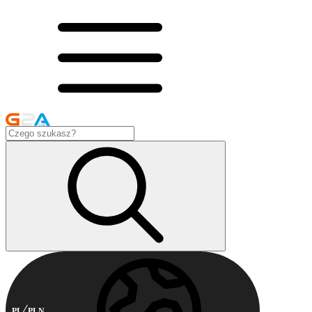
PL
PLN