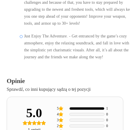
challenges and because of that, you have to stay prepared by
upgrading to the newest and freshest tools, which will always k
you one step ahead of your opponents! Improve your weapon,
tools, and armor up to 30+ levels!
Just Enjoy The Adventure. - Get entranced by the game’s cozy
atmosphere, enjoy the relaxing soundtrack, and fall in love with
the simplistic yet charismatic visuals. After all, it’s all about the
journey and the friends we make along the way!
Opinie
Sprawdź, co inni kupujący sądzą o tej pozycji
5.0
5
1
4
0
3
0
2
0
1 opinii