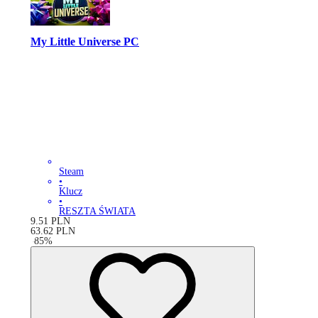
My Little Universe PC
Steam
•
Klucz
•
RESZTA ŚWIATA
9.51
PLN
63.62
PLN
-
85
%