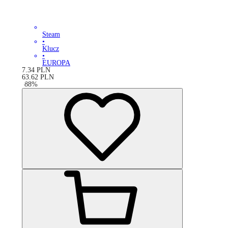
Steam
•
Klucz
•
EUROPA
7.34
PLN
63.62
PLN
-
88
%