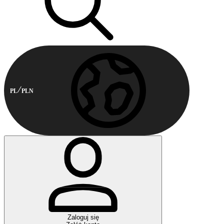
PL
PLN
Zaloguj się