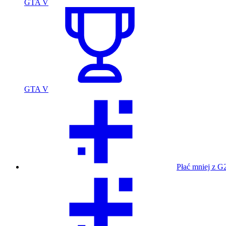
GTA V
GTA V
Płać mniej z G