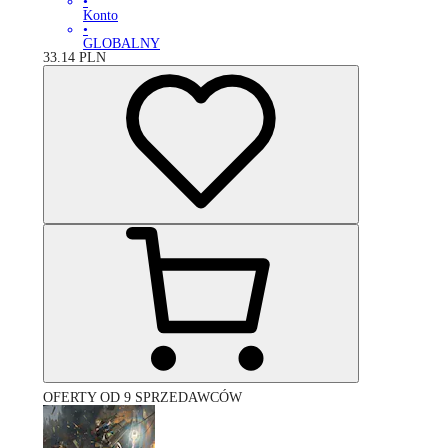
•
Konto
•
GLOBALNY
33.14
PLN
OFERTY OD 9 SPRZEDAWCÓW