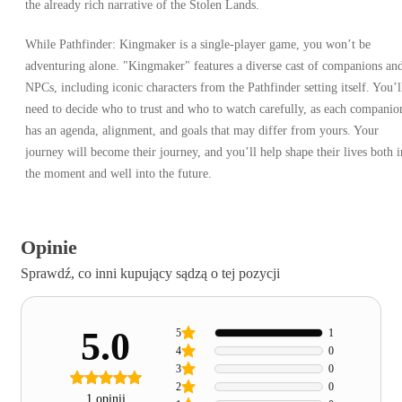
the already rich narrative of the Stolen Lands.
While Pathfinder: Kingmaker is a single-player game, you won’t be
adventuring alone. "Kingmaker" features a diverse cast of companions an
NPCs, including iconic characters from the Pathfinder setting itself. You’l
need to decide who to trust and who to watch carefully, as each companio
has an agenda, alignment, and goals that may differ from yours. Your
journey will become their journey, and you’ll help shape their lives both i
the moment and well into the future.
Opinie
Sprawdź, co inni kupujący sądzą o tej pozycji
5.0
5
1
4
0
3
0
2
0
1 opinii