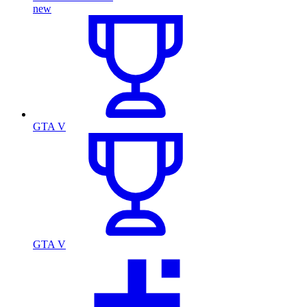
new
GTA V
GTA V