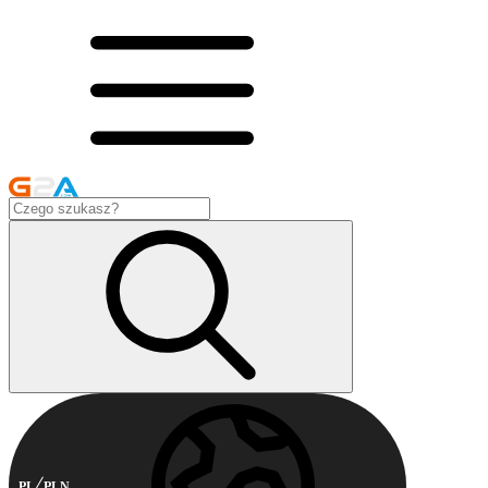
PL
PLN