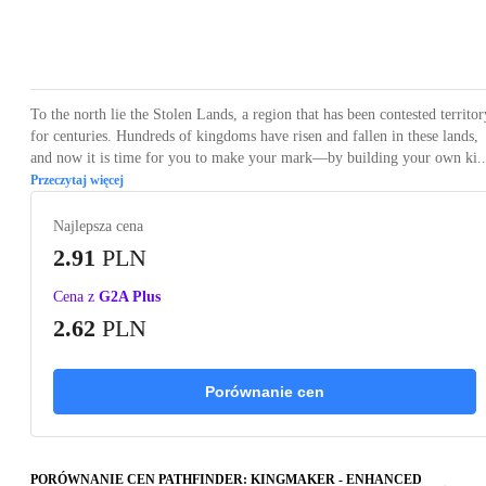
Loading...
Loading...
Loading...
Loading...
Loading
To the north lie the Stolen Lands, a region that has been contested territor
for centuries. Hundreds of kingdoms have risen and fallen in these lands,
and now it is time for you to make your mark—by building your own ki..
Przeczytaj więcej
Najlepsza cena
2.91
PLN
Cena z
G2A Plus
2.62
PLN
Porównanie cen
PORÓWNANIE CEN PATHFINDER: KINGMAKER - ENHANCED