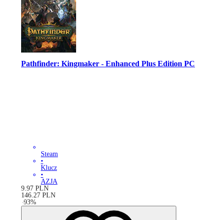
Pathfinder: Kingmaker - Enhanced Plus Edition PC
Steam
•
Klucz
•
AZJA
9.97
PLN
146.27
PLN
-
93
%