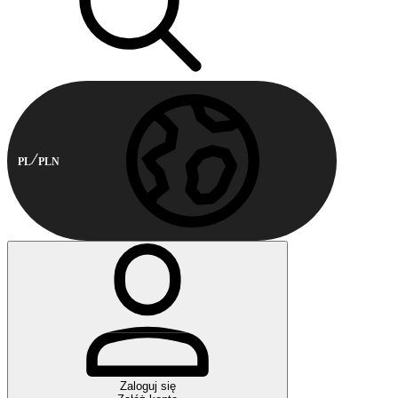
PL
PLN
Zaloguj się