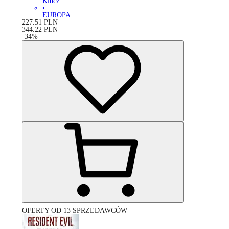
Klucz
•
EUROPA
227.51
PLN
344.22
PLN
-
34
%
OFERTY OD 13 SPRZEDAWCÓW