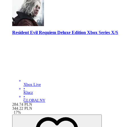
Resident Evil Requiem Deluxe Edition Xbox Series X/S
Xbox Live
•
Klucz
•
GLOBALNY
284.74
PLN
344.22
PLN
-
17
%