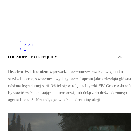
Steam
•
Klucz
•
O RESIDENT EVIL REQUIEM
AUSTRALIA/NOWA ZELANDIA
209.52
PLN
301.18
PLN
Resident Evil Requiem
wprowadza przełomowy rozdział w gatunku
-
30
%
survival horror, stworzony i wydany przez Capcom jako dziewiąta główna
odsłona legendarnej serii. Wciel się w rolę analityczki FBI Grace Ashcroft
by stawić czoła nieustającemu terrorowi, lub dołącz do doświadczonego
agenta Leona S. Kennedy'ego w pełnej adrenaliny akcji.