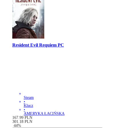
Resident Evil Requiem PC
Steam
•
Klucz
•
AMERYKA ŁACIŃSKA
167.99
PLN
301.18
PLN
-
44
%