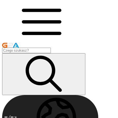
PL
PLN