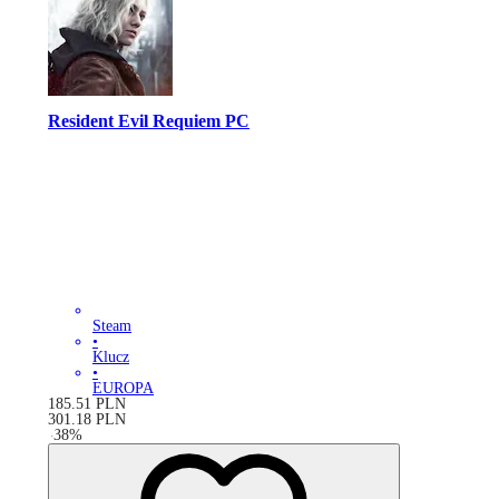
Resident Evil Requiem PC
Steam
•
Klucz
•
EUROPA
185.51
PLN
301.18
PLN
-
38
%