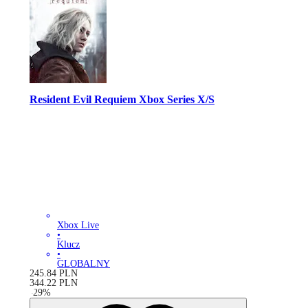
Resident Evil Requiem Xbox Series X/S
Xbox Live
•
Klucz
•
GLOBALNY
245.84
PLN
344.22
PLN
-
29
%