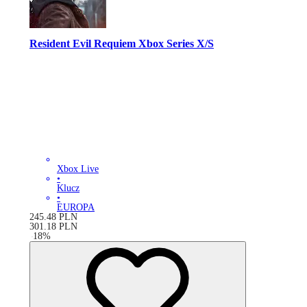
Resident Evil Requiem Xbox Series X/S
Xbox Live
•
Klucz
•
EUROPA
245.48
PLN
301.18
PLN
-
18
%