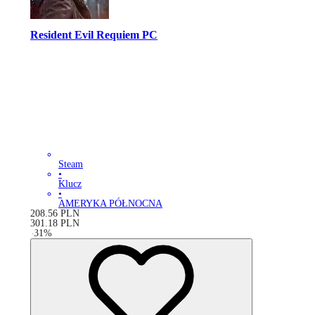
Resident Evil Requiem PC
Steam
•
Klucz
•
AMERYKA PÓŁNOCNA
208.56
PLN
301.18
PLN
-
31
%