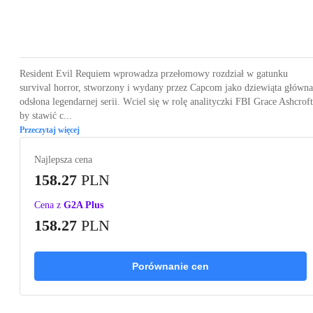
Loading...
Loading...
Loading...
Loading...
Loading
Resident Evil Requiem wprowadza przełomowy rozdział w gatunku
survival horror, stworzony i wydany przez Capcom jako dziewiąta główna
odsłona legendarnej serii. Wciel się w rolę analityczki FBI Grace Ashcroft
by stawić c...
Przeczytaj więcej
Najlepsza cena
158.27
PLN
Cena z
G2A Plus
158.27
PLN
Porównanie cen