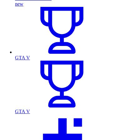
new
GTA V
GTA V