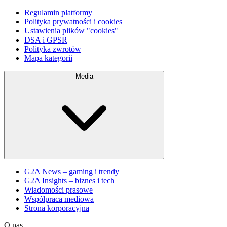
Regulamin platformy
Polityka prywatności i cookies
Ustawienia plików "cookies"
DSA i GPSR
Polityka zwrotów
Mapa kategorii
Media
G2A News – gaming i trendy
G2A Insights – biznes i tech
Wiadomości prasowe
Współpraca mediowa
Strona korporacyjna
O nas