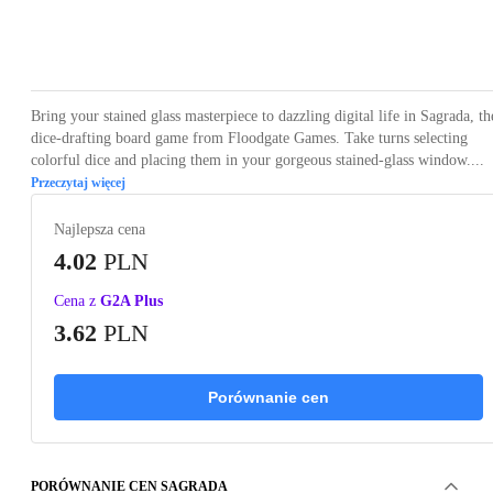
Loading...
Loading...
Loading...
Loading...
Bring your stained glass masterpiece to dazzling digital life in Sagrada, th
dice-drafting board game from Floodgate Games. Take turns selecting
colorful dice and placing them in your gorgeous stained-glass window....
Przeczytaj więcej
Najlepsza cena
4.02
PLN
Cena z
G2A Plus
3.62
PLN
Porównanie cen
PORÓWNANIE CEN SAGRADA