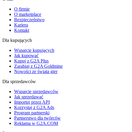
O firmie
O marketplace
Bezpieczeństwo
Kariera
Kontakt
Dla kupujących
Wsparcie kupujących
Jak kupować
Kupuj z G2A Plus
Zarabiaj z G2A Goldmine
Nowości ze świata gier
Dla sprzedawców
Wsparcie sprzedawców
Jak sprzedawać
Importuj przez API
Korzystaj z G2A Ads
Program partnerski
Partnerstwo dla twórców
Reklama w G2A.COM