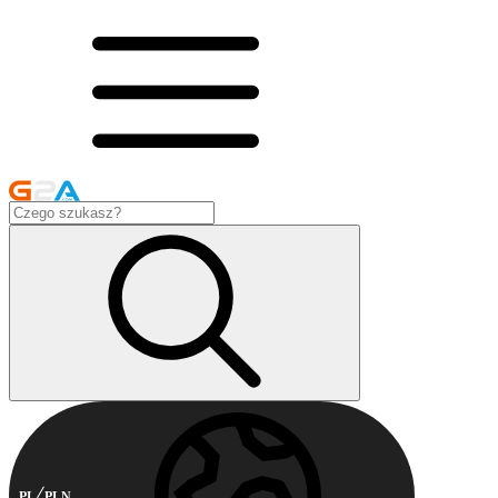
PL
PLN