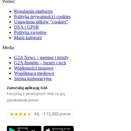
Pomoc
Regulamin platformy
Polityka prywatności i cookies
Ustawienia plików "cookies"
DSA i GPSR
Polityka zwrotów
Mapa kategorii
Media
G2A News – gaming i trendy
G2A Insights – biznes i tech
Wiadomości prasowe
Współpraca mediowa
Strona korporacyjna
Zainstaluj aplikację G2A
Korzystaj z atrakcyjnych ofert na gry,
gdziekolwiek jesteś!
4.6 - 113,300
głosów