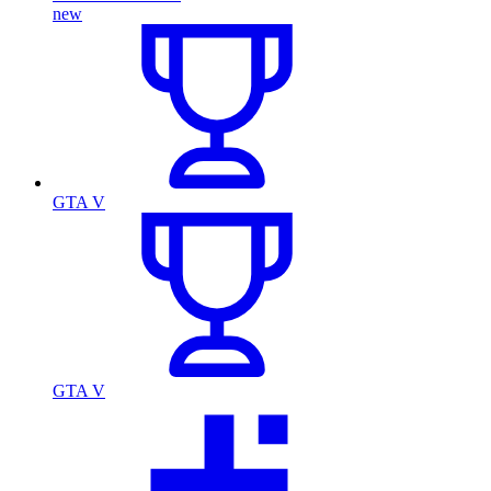
new
GTA V
GTA V