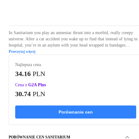
Loading...
Loading...
Loading...
Loading...
In Sanitarium you play an amnesiac thrust into a morbid, really creepy
universe. After a car accident you wake up to find that instead of lying in 
hospital, you’re in an asylum with your head wrapped in bandages....
Przeczytaj więcej
Najlepsza cena
34.16
PLN
Cena z
G2A Plus
30.74
PLN
Porównanie cen
PORÓWNANIE CEN SANITARIUM