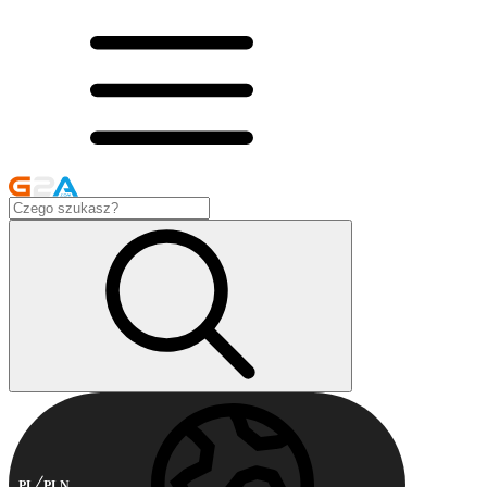
PL
PLN