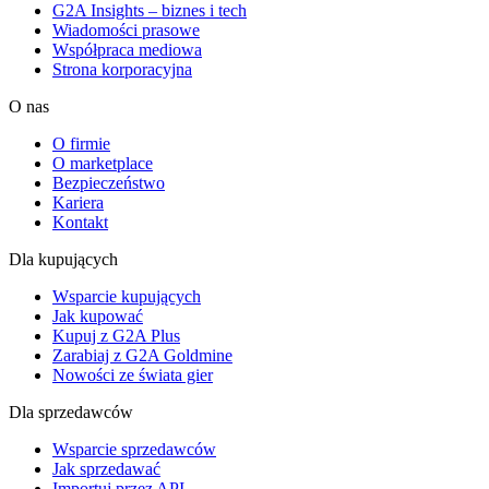
G2A Insights – biznes i tech
Wiadomości prasowe
Współpraca mediowa
Strona korporacyjna
O nas
O firmie
O marketplace
Bezpieczeństwo
Kariera
Kontakt
Dla kupujących
Wsparcie kupujących
Jak kupować
Kupuj z G2A Plus
Zarabiaj z G2A Goldmine
Nowości ze świata gier
Dla sprzedawców
Wsparcie sprzedawców
Jak sprzedawać
Importuj przez API