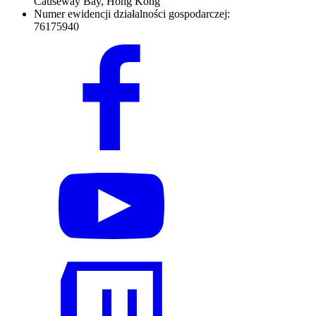
Causeway Bay, Hong Kong
Numer ewidencji działalności gospodarczej:
76175940