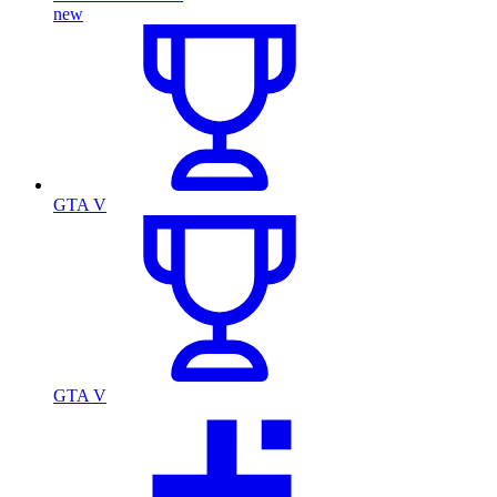
new
GTA V
GTA V