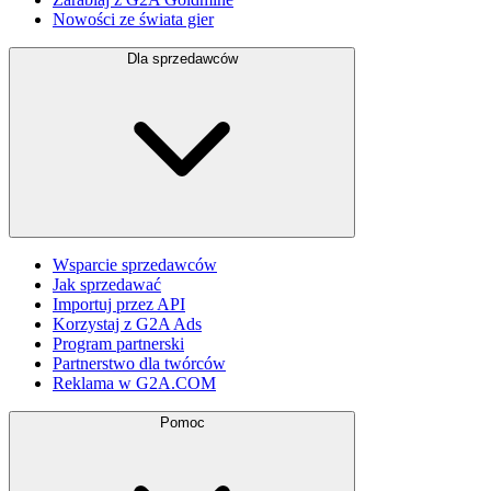
Nowości ze świata gier
Dla sprzedawców
Wsparcie sprzedawców
Jak sprzedawać
Importuj przez API
Korzystaj z G2A Ads
Program partnerski
Partnerstwo dla twórców
Reklama w G2A.COM
Pomoc